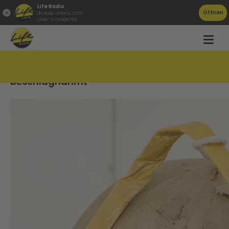
Life Radio
Öffnen
Life Radio GmbH & Co.KG
Gratis - in Google Play
Trotz Verkaufsverbot: Böller an Grenze
beschlagnahmt