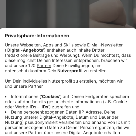
Hausarrest statt Gefängnis: so funktioniert
Fußfessel