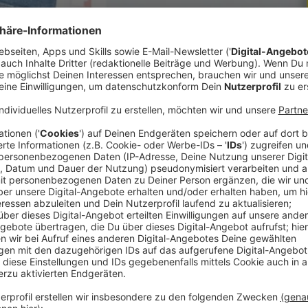
 am Freitag 4. August 2023 in Plesching in der
liche Leiche gefunden. Alle bisherigen
t. Die Polizei bittet um eure Hinweise.