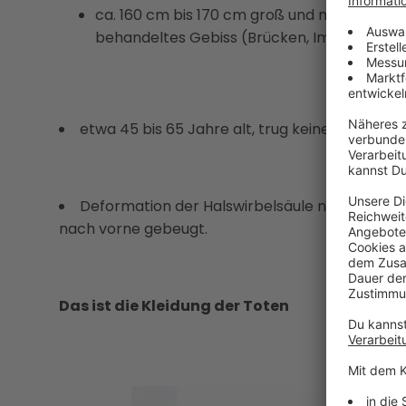
ca. 160 cm bis 170 cm groß und normal geba
behandeltes Gebiss (Brücken, Implantate) – 
etwa 45 bis 65 Jahre alt, trug keinerlei Sch
Deformation der Halswirbelsäule nach hinten 
nach vorne gebeugt.
Das ist die Kleidung der Toten