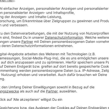
ut, rot lackierte Fußnägel, mehrmals
lt. Odontologin eventuell in Ungarn gefertigt
muck und keine Tätowierungen
(Kyphose) – d.h. der Kopf war zumindest leicht