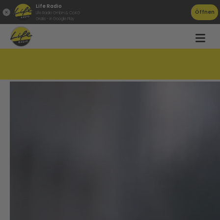
Life Radio
Öffnen
Life Radio GmbH & Co.KG
Gratis - in Google Play
Vermisst!