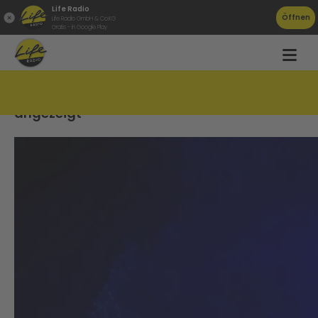
Life Radio
Öffnen
Life Radio GmbH & Co.KG
Gratis - in Google Play
Versuchte Vergewaltigung: Polizeischüler
angezeigt