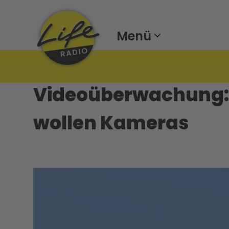
Menü
Videoüberwachung: 
wollen Kameras