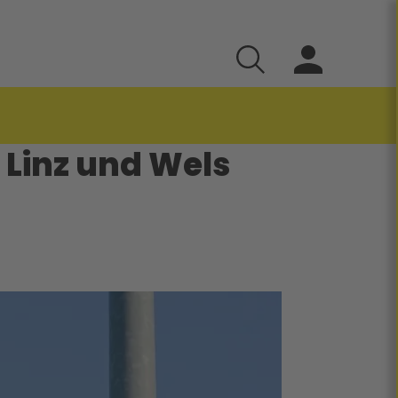
Linz und Wels