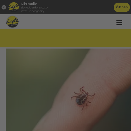
Life Radio
Öffnen
Life Radio GmbH & Co.KG
Gratis - in Google Play
Vier Kinder nach Zeckenbiss im Spital