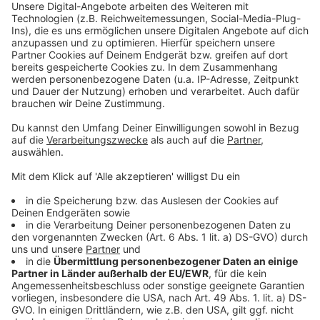
Danke den Blutspendern &#8211; Lager derzeit
stabil