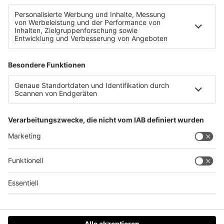
Nach Amoklauf in Graz: Viele Anfragen bei
Telefonseelsorge OÖ
Datenschutz
Impressum
AGBs
Jobs
Kontakt
Werben