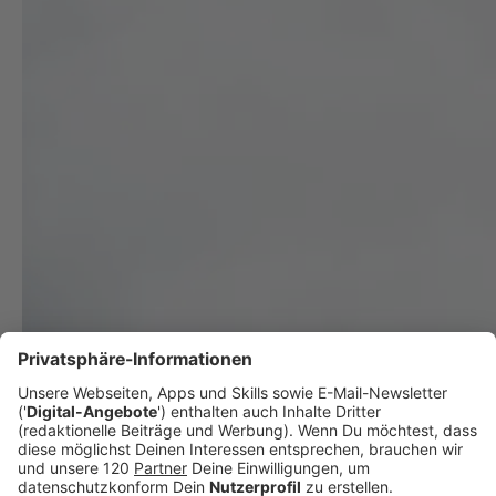
14-Jähriger bei Skiunfall auf Feuerkogel gestorben