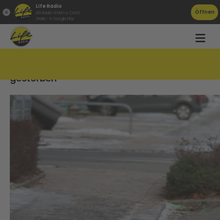
Life Radio
Öffnen
Life Radio GmbH & Co.KG
Gratis - in Google Play
Von Auto überrollt: Pensionistin im Spital
gestorben