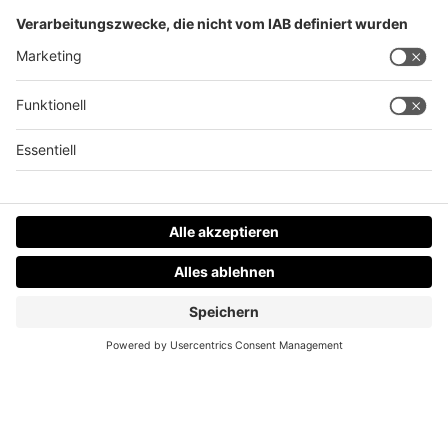
Kokainwelle in OÖ &#8211; immer mehr Jugendliche
nehmen die Droge
Datenschutz
Impressum
AGBs
Jobs
Kontakt
Werben