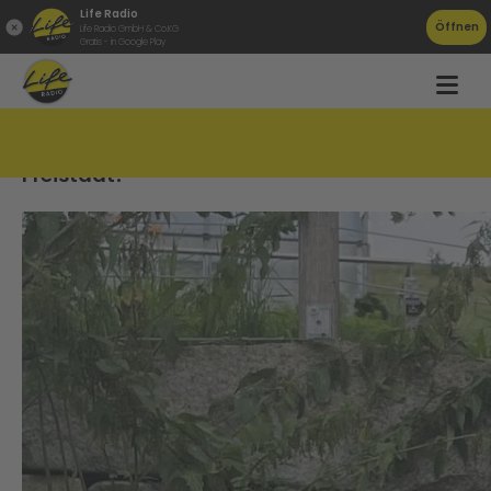
Life Radio
Öffnen
Life Radio GmbH & Co.KG
Gratis - in Google Play
Waupi- die älteste Kuh kommt aus
Freistadt!