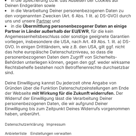
Christian Dörfel wird Soziallandesrat