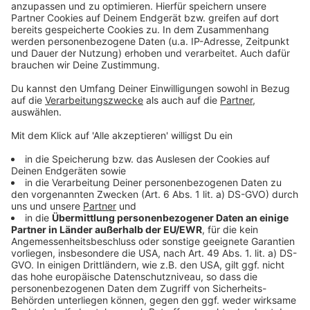
Sechs Storchenbabys in Perg geschlüpft