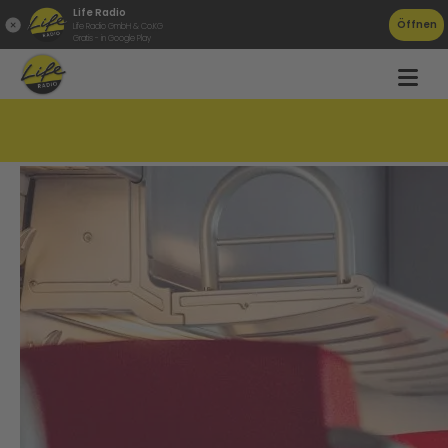
Life Radio
Öffnen
Life Radio GmbH & Co.KG
Gratis - in Google Play
Weststrecke wieder gesperrt