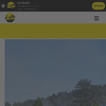
Life Radio
Öffnen
Life Radio GmbH & Co.KG
Gratis - in Google Play
Wind sorgt für Waldbrände