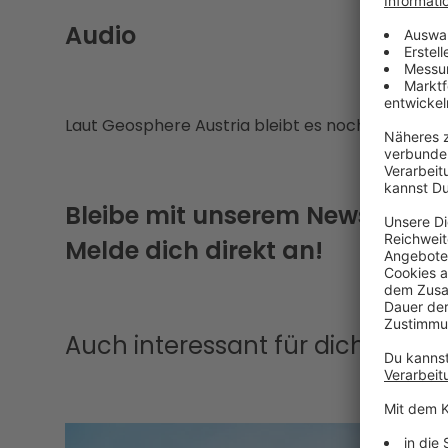
Audio
Laut Geosphere Austria bleibt es noch bis Mitte
Bleibe mit unserem Newsletter
Melde dich direkt an!
Auch interessant für dich