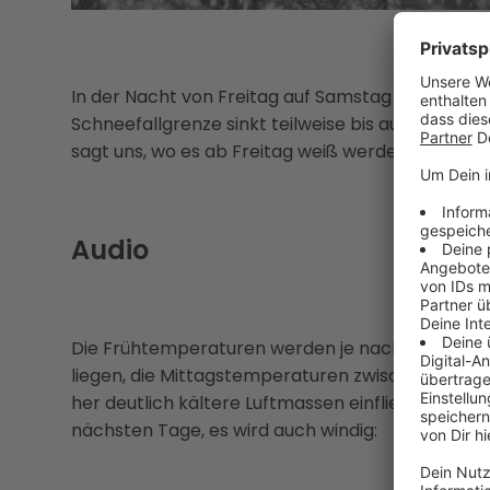
In der Nacht von Freitag auf Samstag wird es in w
Schneefallgrenze sinkt teilweise bis auf 300 Met
sagt uns, wo es ab Freitag weiß werden kann:
Audio
Die Frühtemperaturen werden je nach Wind am Fr
liegen, die Mittagstemperaturen zwischen vier
her deutlich kältere Luftmassen einfließen. Aber
nächsten Tage, es wird auch windig: