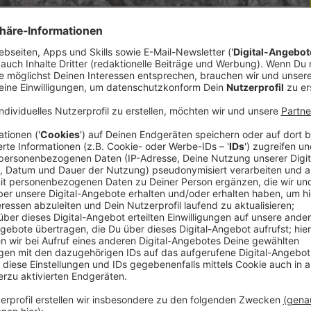
eiten Teilen des Landes winterlich. Die
er. Christian Ortner von der Geosphere Austria
eitag zwischen minus fünf bis plus sechs Grad
 und zehn Grad, bevor am Nachmittag von Norden
 nicht nur der Schnee beschäftigt uns die