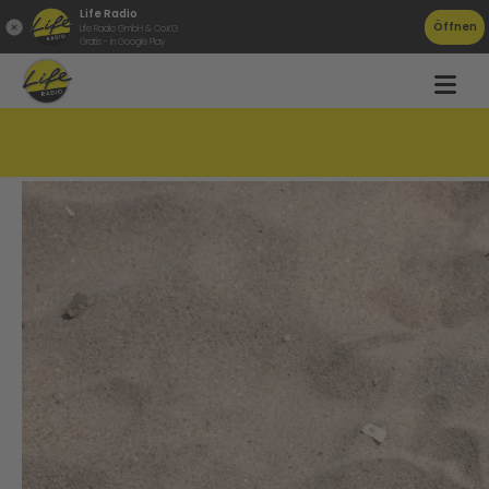
Life Radio
Öffnen
Life Radio GmbH & Co.KG
Gratis - in Google Play
Wir helfen euch bei der Urlaubsplanung!