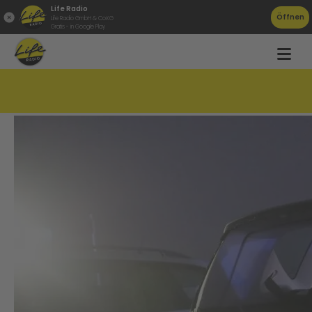
Life Radio
Öffnen
Life Radio GmbH & Co.KG
Gratis - in Google Play
Zug rammt Auto in Sattledt