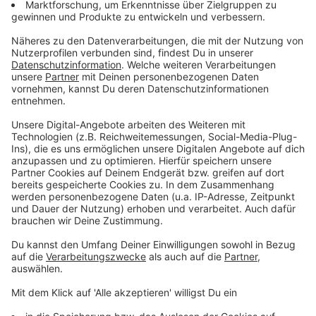
K.O.-Tropfen: Fälle auf Zeltfesten in OÖ