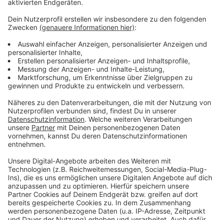
Das große Life Radio Ski-Opening
LIVE onair am 8. Dezember
Gewinnt am 8. Dezember auf Life Radio von 8.00
bis 18.00 Uhr in jeder Stunde
Ski-Tickets für die 7 Top-Skigebiete in
Oberösterreich - den ganzen Feiertag lang:
• Hinterstoder
• Kasberg
• Wurzeralm
• Dachstein-West
• Feuerkogel
• Dachstein-Krippenstein
• Hochficht