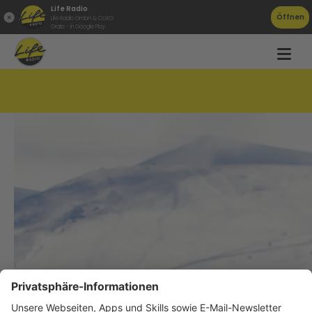
Life Radio
Öffnen
Life Radio GmbH & Co.KG
Gratis - in Google Play