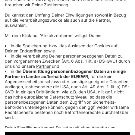
So einfach geht's:
• hört Life Radio
• erkennt den gesuchten Hit
• ruft an
...und dann geht's für euch ab auf die Piste!
Die
Teilnahmebedingungen
findest du hier
Weitere Informationen
zu "Personenbezogenen
Daten"
gemäß Datenschutzgrundverordnung
Datenschutz
Impressum
AGBs
Jobs
Kontakt
Werben