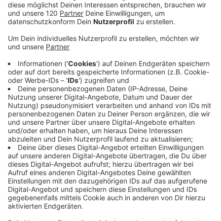
betrachtet werden. KUKA zeigt, wie
Automatisierung Prozesse vereinfachen, Effizienz
steigern und Arbeitsbedingungen verbessern
können. Es geht darum, ein Verständnis dafür zu
schaffen, wie Robotik in den Arbeitsalltag integriert
werden kann, um Unternehmen zu unterstützen
und Arbeitskräfte zu entlasten.
Anmeldung zum Open Day @ KUKA
Reinhard Nagler
ist Geschäftsführer der KUKA CEE
GmbH und spricht mit Life Radio Moderatorin Birgit
Kern über die Rolle von KUKA in der Industrie, die
Chancen und Herausforderungen des Einsatzes von
Robotik und gibt uns Einblicke darüber, was
Besucher:innen beim OPEN DAY 2024 erwartet:
PC_FokusOOe_KUKA-2024_Reinhard-