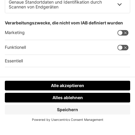
KUKA CEE GmbH
Gewerbeallee 12
4221 Steyregg
Datenschutz
Impressum
AGBs
Jobs
Kontakt
Werben