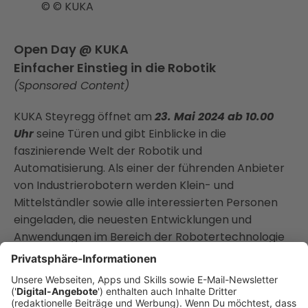
© © KUKA
Open Day @ KUKA
Einfacher Einstieg in die Robotik
(Sponsored Content)
KUKA Steyregg öffnet am
23. Mai 2024 ab 10.00
Uhr
seine Türen und gibt Einblicke in die
faszinierende Welt der Robotik und
Automatisierung. Als einer der führenden Anbieter
von Industrierobotern werden Klein- und
Mittelständler sowie alle interessierten Personen
eingeladen, die neuesten Entwicklungen und
Anwendungen im Bereich der Robotertechnologie
kennenzulernen.
Dieses Event bietet einen Einblick in eine Welt, in der
Roboter nicht als Bedrohung, sondern als Chance