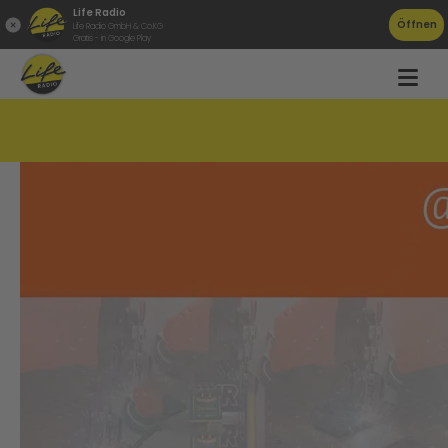
Life Radio
Öffnen
Life Radio GmbH & Co.KG
Gratis - in Google Play