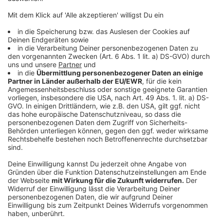
errichtet wurde, schafft ein unvergleichliches
Ambiente für Top-Brands aus den Bereichen
Fashion & Beauty, Sport & Elektronik, Spiel & Freizeit
und allem, was das Herz sonst noch begehrt.
Auch in Sachen Entertainment ist die PlusCity the
place to be: Im Hollywood Megaplex tauchst du in 15
modernen Kinosälen mit insgesamt 3.000
großzügigen Sitzplätzen in die Welt der Moviestars
ein. Ein Kinovergnügen der Extraklasse bietet das
IMAX Kino mit der größten Leinwand auf dem
europäischen Kontinent.
Für Groß und Klein öffnet sich im Family
Entertainment Center Ocean Park eine 2.800 m2
große Spielwiese mit einer Riesenauswahl an Video-
und Fungames, Bowling, Billard und Lounges zum
Chillen. Und auf Kids zwischen 3 und 9 Jahren wartet