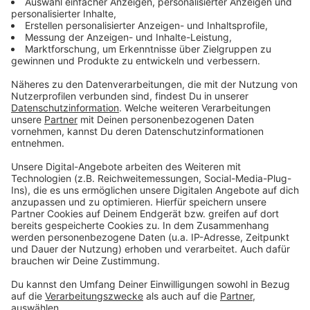
Black Friday Week in der PlusCity!
Ihr wollt megagünstig shoppen?
Dann holt euch von Montag, 25., bis Samstag, 30.
November
tolle Angebote
in vielen Shops und in der
PlusCity-App.
(Alle Angebote sind gültig von Mo., 25.11. – Sa.,
30.11.2023, falls nicht anders angegeben.)
Die
PlusCity
ist Österreichs bestes Shopping-,
Lifestyle- und Entertainmentcenter. Rund 220
Shops einschließlich 50 Restaurants, Bars und Cafés
machen Einkaufen, Freunde treffen & Genießen zu
einem 360°-Erlebnis, das im Raum Linz
seinesgleichen sucht. Und weit darüber hinaus. Eine
atemberaubende Architektur mit der weltweit
größten Glaskuppel, die je in einem Shoppingcenter