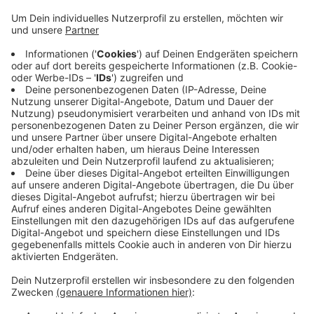
© © PlusCity
Triff genau ins Schwarze!