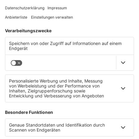
im Atlantis Kinderland der tollste Spielplatz
Oberösterreichs mit jeder Menge First Class
Kidsfun.
Ein weiteres großes Plus:
Egal, wie du anreist, die PlusCity ist supereasy zu
erreichen: mit der Straßenbahn, mit deinem
Fahrrad oder mit dem eigenen Fahrzeug, das du
ganz bequem auf einem unserer 5.000 Parkplätze
gratis abstellen kannst.
Schön, dich bald in der PlusCity zu sehen!
www.pluscity.at