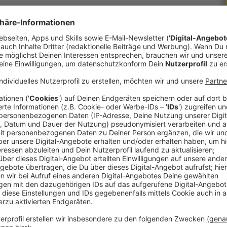
NNTAG mit einem bunten Programm, lebendigen
og:innen.