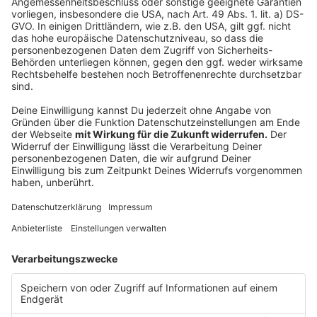
HappyFit:
Happy Fit
Wienerstr. 122
3500 Krems
Krems
Happy Fit
Im Stadtgut Zone
4407 Steyr-
Steyr
D2
Gleink
Freistädterstr.
Happy Fit Linz
4040 Linz
336