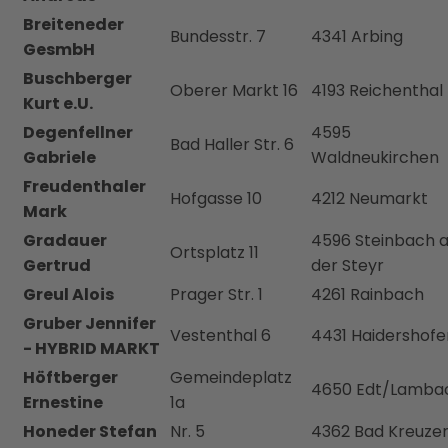
Breiteneder
Bundesstr. 7
4341 Arbing
GesmbH
Buschberger
Oberer Markt 16
4193 Reichenthal
Kurt e.U.
Degenfellner
4595
Bad Haller Str. 6
Gabriele
Waldneukirchen
Freudenthaler
Hofgasse 10
4212 Neumarkt
Mark
Gradauer
4596 Steinbach 
Ortsplatz 11
Gertrud
der Steyr
Greul Alois
Prager Str. 1
4261 Rainbach
Gruber Jennifer
Vestenthal 6
4431 Haidershofe
- HYBRID MARKT
Höftberger
Gemeindeplatz
4650 Edt/Lamba
Ernestine
1a
Honeder Stefan
Nr. 5
4362 Bad Kreuze