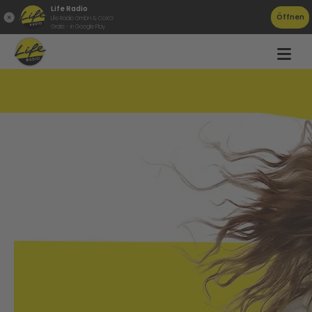
Life Radio
Öffnen
Life Radio GmbH & Co.KG
Gratis - in Google Play