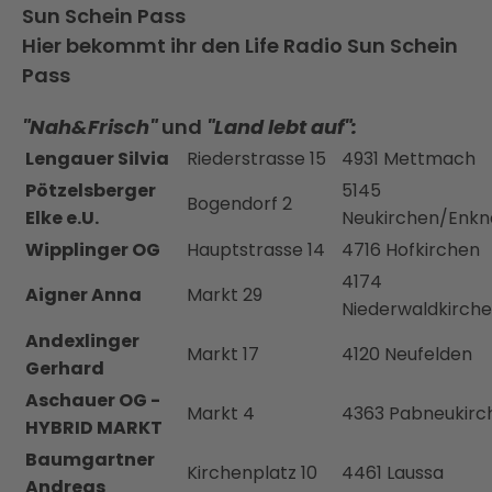
Sun Schein Pass
Hier bekommt ihr den Life Radio Sun Schein
Pass
"Nah&Frisch"
und
"Land lebt auf":
Lengauer Silvia
Riederstrasse 15
4931 Mettmach
Pötzelsberger
5145
Bogendorf 2
Elke e.U.
Neukirchen/Enk
Wipplinger OG
Hauptstrasse 14
4716 Hofkirchen
4174
Aigner Anna
Markt 29
Niederwaldkirch
Andexlinger
Markt 17
4120 Neufelden
Gerhard
Aschauer OG -
Markt 4
4363 Pabneukirc
HYBRID MARKT
Baumgartner
Kirchenplatz 10
4461 Laussa
Andreas