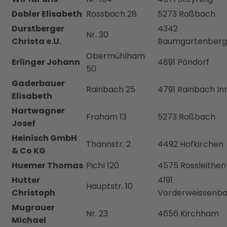
Dobler Elisabeth
Rossbach 28
5273 Roßbach
Durstberger
4342
Nr. 30
Christa e.U.
Baumgartenberg
Obermühlham
Erlinger Johann
4891 Pöndorf
50
Gaderbauer
Rainbach 25
4791 Rainbach Inn
Elisabeth
Hartwagner
Fraham 13
5273 Roßbach
Josef
Heinisch GmbH
Thannstr. 2
4492 Hofkirchen
& Co KG
Huemer Thomas
Pichl 120
4575 Rossleithen
Hutter
4191
Hauptstr. 10
Christoph
Vorderweissenb
Mugrauer
Nr. 23
4656 Kirchham
Michael