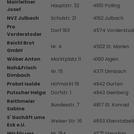
Mairleitner
Hauptstr. 32
4951 Polling
Josef
NVZ Julbach
Schulstr. 21
4162 Julbach
Pro
Dorf 183
4574 Vorderstod
Vorderstoder
Reichl Brot
Nr. 4
4502 St. Marien
GmbH
Wöber Anton
Marktplatz 11
4160 Aigen
Nah&Frisch
Nr. 15
4371 Dimbach
Dimbach
Probst Isolde
Hofmarkt 19
4942 Gurten
Putscher Helga
Dorfstr. 1
4943 Geinberg
Reithmeier
Bundesstr. 7
4817 St. Konrad
Sabine
S' Gschäft ums
Welser Str. 16
4653 Eberstalzell
Eck e.U.
Wir für uns
Nr. 154
4571 Steyrling