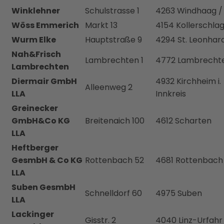
Winklehner
Schulstrasse 1
4263 Windhaag / 
Wöss Emmerich
Markt 13
4154 Kollerschla
Wurm Elke
Hauptstraße 9
4294 St. Leonhar
Nah&Frisch
Lambrechten 1
4772 Lambrecht
Lambrechten
Diermair GmbH
4932 Kirchheim i.
Alleenweg 2
LLA
Innkreis
Greinecker
GmbH&Co KG
Breitenaich 100
4612 Scharten
LLA
Heftberger
GesmbH & Co KG
Rottenbach 52
4681 Rottenbach
LLA
Suben GesmbH
Schnelldorf 60
4975 Suben
LLA
Lackinger
Gisstr. 2
4040 Linz-Urfahr