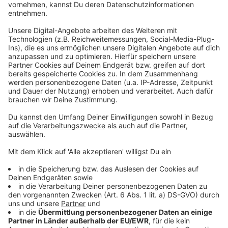
XXXLutz:
XXXLutz St.
4490 St.
Im Astenfeld 3
Florian
Florian
XXXLutz
5280
Bauhofstr. 16
Braunau
Braunau
Löwenzahnstrasse
XXXLutz Wels
4600 Wels
6
Am
XXXLutz Ried
Reischauergrund
4910 Ried
7
XXXLutz
Dr. Wilhelm Bock
4840
Vöcklabruck
Str. 2
Vöcklabruck
XXXLutz Steyr
Ennserstr. 33
4400 Steyr
XXXLutz
3300
Carl Benz Str. 14
Amstetten
Amstetten
XXXLutz Linz
XXXLutz Straße 1
4020 Linz