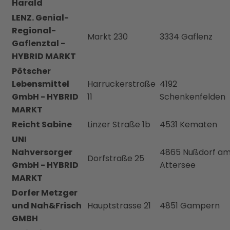
Harald
LENZ. Genial-
Regional-
Markt 230
3334 Gaflenz
Gaflenztal -
HYBRID MARKT
Pötscher
Lebensmittel
Harruckerstraße
4192
GmbH - HYBRID
11
Schenkenfelden
MARKT
Reicht Sabine
Linzer Straße 1b
4531 Kematen
UNI
Nahversorger
4865 Nußdorf a
Dorfstraße 25
GmbH - HYBRID
Attersee
MARKT
Dorfer Metzger
und Nah&Frisch
Hauptstrasse 21
4851 Gampern
GMBH