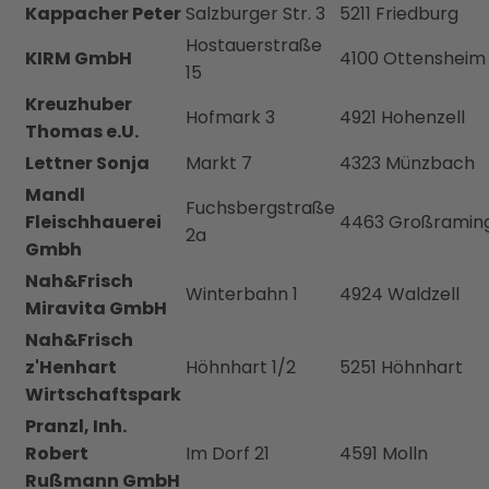
Kappacher Peter
Salzburger Str. 3
5211 Friedburg
Hostauerstraße
KIRM GmbH
4100 Ottensheim
15
Kreuzhuber
Hofmark 3
4921 Hohenzell
Thomas e.U.
Lettner Sonja
Markt 7
4323 Münzbach
Mandl
Fuchsbergstraße
Fleischhauerei
4463 Großramin
2a
Gmbh
Nah&Frisch
Winterbahn 1
4924 Waldzell
Miravita GmbH
Nah&Frisch
z'Henhart
Höhnhart 1/2
5251 Höhnhart
Wirtschaftspark
Pranzl, Inh.
Robert
Im Dorf 21
4591 Molln
Rußmann GmbH