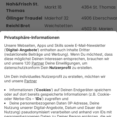
Nah&Frisch St.
Markt 18
4364 St. Thomas
Thomas
Öllinger Traudel
Maierhof 32
4906 Eberschwa
Reichl Brot
Weichstetten
4502 St. Marien
GmbH
West 8
Reisenberger
Kirchschlag 50
4202 Hellmonsöd
Thomas
Schnaitl Leopold
Tarsdorf 23
5121 Ostermiethi
Starzengruber
Haselbach 20
5280 Braunau/In
Elfriede
Bachmühlgasse
Stehrer
4675 Weibern
2
Burgstaller
Markt 6
4134 Putzleinsdor
Barbara
Für Schiedlberg
Hauptstrasse 15
4521 Schiedlberg
4164
Hauer Johanna
Hauptstraße 7