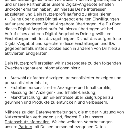
Schwarzenberg
Hinterleitner
Schulstraße 13
4672 Bachmanni
Gertrud
Ofteringer
Hochi's Laden
4064 Oftering
Straße 28
Eva-Magdalena-
Irreiter Gabriele
4322 Windhaag
Straße 2
Krapf Notburga
Markt 31
4284 Tragwein
Luckeneder
Tungassingerstr.
4020 Linz
Nicola
7A
Unterachmann
Rabler Georg
4860 Lenzing
21
Reschenhofer
Nr. 36
5143 Feldkirchen
Johann
Auto Jäger
Freileben 13
4121 Altenfelden
GmbH