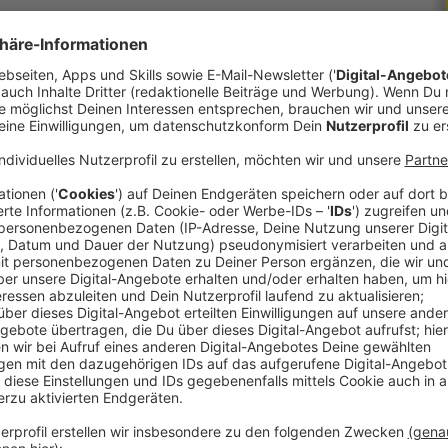
Kategorie findet ihr ein breites Urlaubsangebot
h. Ob sportlich aktiv, kulturell interessiert oder
 ist für jeden das Richtige dabei.
ält für jeden Geschmack die passende Tour
erlebnisreiche Route bis zur sportlichen
nur darauf, erkundet zu werden. Sind dann die
den die behaglichen Landhotels zum Relaxen
ben sich speziell auf die Wünsche und Anliegen