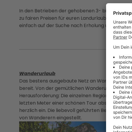
In den Betrieben der gehobenen 3- bis 4-Sterne-
zu fairen Preisen für euren Landurlaub in Österreic
einfach auf der Suche nach Erholung und Ruhe - es
Wanderurlaub
Das bestens ausgebaute Netz an Wanderwegen h
bereit. Von der gemütlichen Wanderung über die 
Herausforderung: Die einzelnen Regionen warten 
letzten Meter einer schönen Tour absolviert, la
herzlich ein. Die liebevoll geführten Betriebe ha
von Wanderern eingestellt.