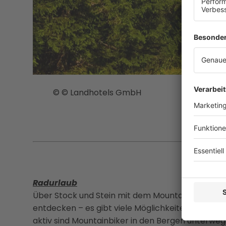
© © Landhotels GmbH
Radurlaub
Über Stock und Stein mit dem Mountainbike ode
entdecken – es gibt viele Möglichkeiten, einen R
aktiv sind Mountainbiker in den Bergen unterweg