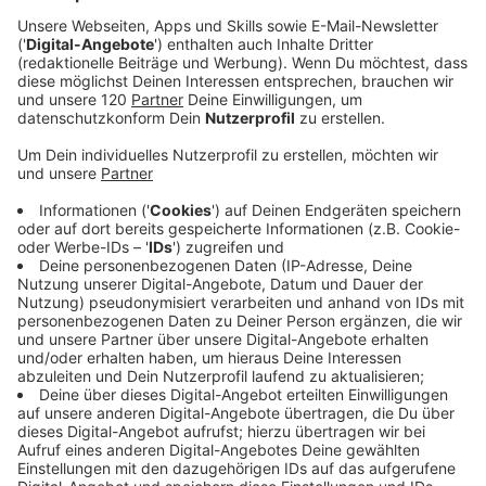
und den Inhalt des Kommentars auf „Lemo
Ticketverlosung“ für sich und ihre Werbezwecke
verwenden. Der Hörer tritt alle Rechte an der
Veröffentlichung seiner Beiträge im
Zusammenhang mit dem Gewinnspiel an das
Programm der Life Radio GmbH & Co.KG ab.
4.) Beim Gewinnspiel „Lemo Ticketverlosung“ kann
exakt bis Montag, 2. Dezember 2019, um 13:00 Uhr
MEZ (laut Studiouhr) mit einer persönlichen
Nachricht an Life Radio mitgespielt werden.
Das Gewinnspielposting ist deutlich als „Lemo
Ticketverlosung“ mittels Bild und Text
gekennzeichnet und erklärt gleichzeitig die
Spielregeln. Diese lauten: Jeder Facebook-User, der
unter dem Posting „Lemo Ticketverlosung“ einen
Kommentar veröffentlicht, hat die Chance, 1x 2