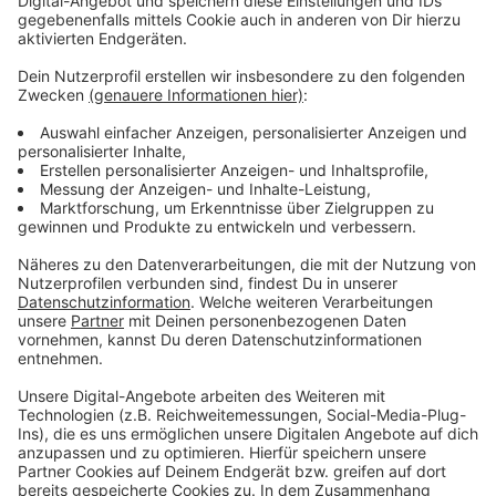
Tickets für das Lemo-Konzert in Grieskirchen am
03.12.2019, 20.00 Uhr, im Veranstaltungszentrum
Manglburg zu gewinnen.
5.) Für das oben genannte Gewinnspiel verwendet
die Life Radio GmbH & Co.KG die offizielle Life Radio
Facebook-Seite
www.facebook.com/liferadio
6.) Mitarbeiter der Life Radio GmbH & Co.KG sowie
deren Angehörige sind von der Teilnahme
ausgeschlossen.
7.) Life Radio GmbH & Co.KG ist bemüht, stets
technisch einwandfrei zu senden und im Programm
korrekte Aussagen zu machen. Jedoch begründen
allfällige technische Fehler, bzw. Probleme oder
versehentlich falsche Aussagen der Mitarbeiter von