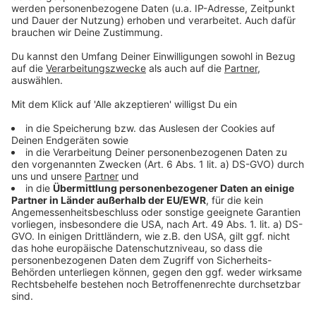
Life Radio keinerlei Haftung der Life Radio GmbH &
Co.KG, insbesondere aber keinen Anspruch des
Teilnehmers auf einen Gewinn.
8.) Das Gewinnspiel findet vom Zeitpunkt der
Posting-Veröffentlichung bis Montag, 2. Dezember
2019, um 13:00 Uhr MEZ, laut Studiouhr, statt. Die
Gewinnerbekanntgabe erfolgt via Facebook.
9.) Der Rechtsweg ist ausgeschlossen. Keine
Barablöse möglich.
Klarstellung:
Es werden an jeden Gewinner je zwei
Eintrittskarten für das Lemo-Konzert im
Veranstaltungszentrum Manglburg am 3.
Dezember 2019,
20.00 Uhr, verlost.