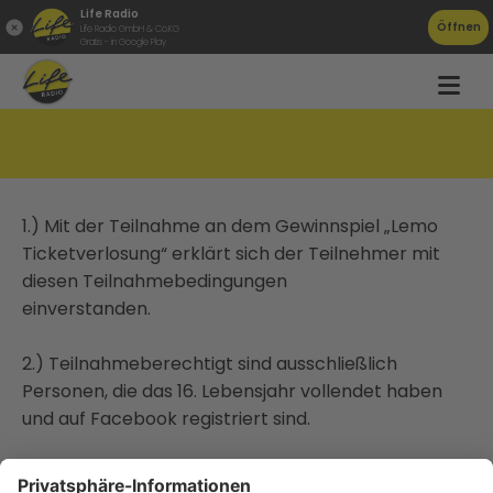
Life Radio
Öffnen
Life Radio GmbH & Co.KG
Gratis - in Google Play
Teilnahmebedingungen
1.) Mit der Teilnahme an dem Gewinnspiel „Lemo
Ticketverlosung“ erklärt sich der Teilnehmer mit
diesen Teilnahmebedingungen
einverstanden.
2.) Teilnahmeberechtigt sind ausschließlich
Personen, die das 16. Lebensjahr vollendet haben
und auf Facebook registriert sind.
3.) Die Life Radio GmbH & Co.KG darf User-Name