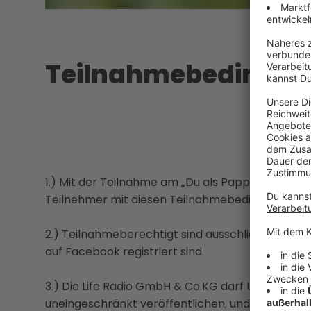
Teilnahmebedingu
1.) Mit der Teilnahme am „Du als Papp-Aufsteller
Teilnehmer mit diesen Teilnahmebedingungen e
2.) Teilnahmeberechtigt sind ausschließlich Pers
auf Facebook registriert sind.
3.) Die Life Radio GmbH & Co.KG darf User-Nam
uneingeschränkt veröffentlichen, und zwar insb