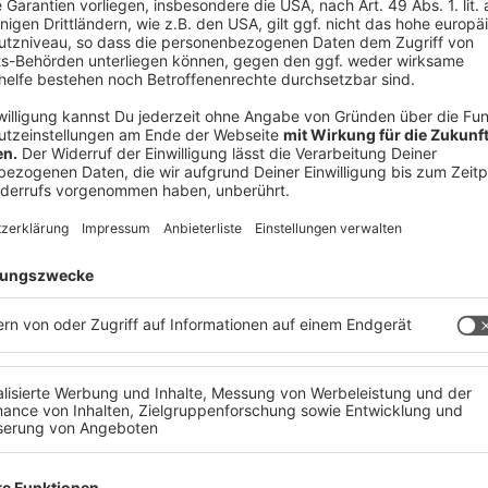
ische Ausstrahlung und Internet-Radio). Der
g seiner Beiträge im Zusammenhang mit dem
bH & Co.KG ab.
winnspiel kann exakt bis Montag 25.5.2020, um
ntar unter dem Bild teilgenommen werden. Eine
winnspiel-Posting ist deutlich mit einem „Du als
pp-Aufsteller“-Gewinnspiel einen Kommentar
teller für ein Stadion seiner Wahl zu gewinnen.
, gewinnt. Das „Du als Papp-Aufsteller“-
io veranstaltete Promotion und steht in keiner
se von Facebook gesponsert, unterstützt oder
die Life Radio GmbH & Co.KG die offizielle Life