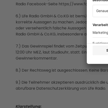
Radio Facebook-Seite https://www.facebook.com
6.) Life Radio GmbH & Co.KG ist bemüht, stets 
korrekte Aussagen zu machen. Jedoch begründen 
oder versehentlich falsche Aussagen der Mitarbeit
Radio GmbH & Co.KG, insbesondere aber keinen 
7.) Das Gewinnspiel findet vom Zeitpunkt der Po
12:00 Uhr MEZ, laut Studiouhr, statt. Eine Gewin
Gewinnerkommentar.
8.) Der Rechtsweg ist ausgeschlossen. Keine Bar
9.) Die Teilnehmer akzeptieren ausdrücklich die 
abrufbare Datenschutzerklärung von Life Radio.
Klarstellung: