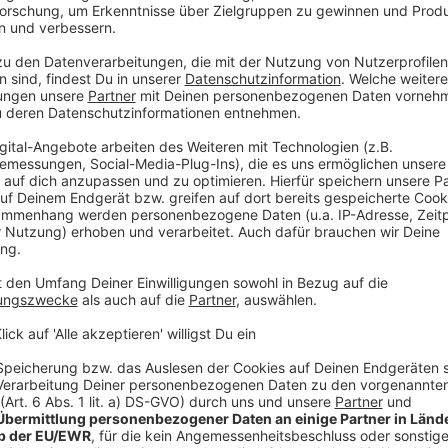
ngen
 im Stadion“-Gewinnspiel erklärt sich der
inverstanden.
onen, die das 16. Lebensjahr vollendet haben und
e und den Inhalt des Kommentars
esondere auf ihrer Facebook-Seite wie auch auf