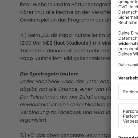
ihrer Website und im Hörfunkprogramm (terrestr
Hörer tritt alle Rechte an der Veröffentlichun
Gewinnspiel an das Programm der Life Radio Gm
4.) Beim „Du als Papp-Aufsteller im Stadion“-Ge
12:00 Uhr MEZ (laut Studiouhr) mit einem Komme
Teilnahme danach ist nicht mehr möglich. Das Ge
Papp-Aufsteller“-Bild gekennzeichnet.
Die Spielregeln lauten:
Jeder Facebook-User, der unter das „Du als Pa
abgibt, hat die Chance, einen von vier Pappaufs
Der Teilnehmer, der per Zufall ausgewählt wurde
Gewinnspiel ist eine ausschließlich von Life Rad
Verbindung zu Facebook und wird in keiner Wei
organisiert.
5.) Für das oben genannte Gewinnspiel verwendet 