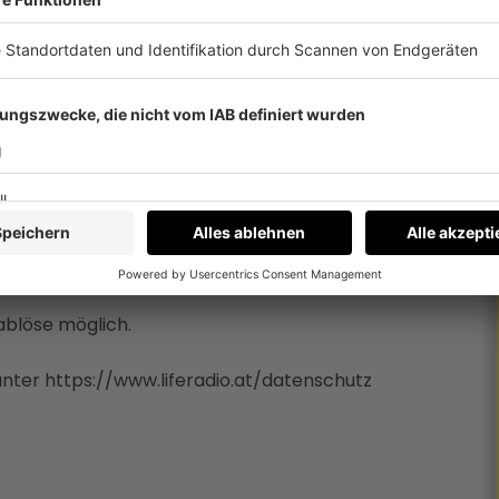
/liferadio
technisch einwandfrei zu senden und im Programm
allfällige technische Fehler, bzw. Probleme
er von Life Radio keinerlei Haftung der Life
Anspruch des Teilnehmers auf einen Gewinn.
sting-Veröffentlichung bis Montag 25.5. 2020, um
nerbekanntgabe erfolgt unter dem
ablöse möglich.
unter https://www.liferadio.at/datenschutz