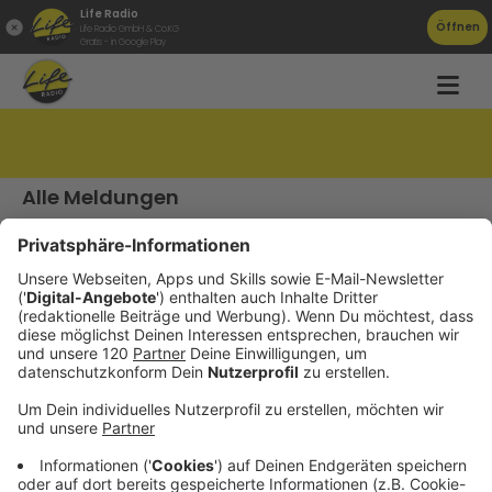
Life Radio
Öffnen
Life Radio GmbH & Co.KG
Gratis - in Google Play
Life Radio Verkehr
Alle Meldungen
Datenschutz
Impressum
AGBs
Jobs
Kontakt
Werben