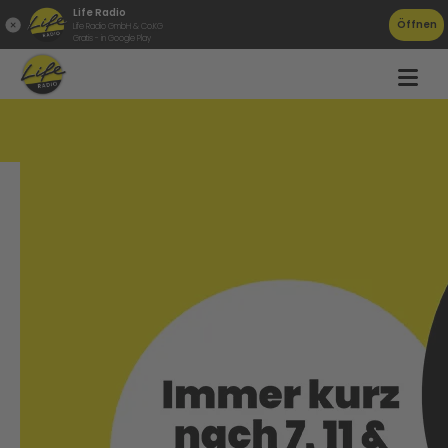
Life Radio
Öffnen
Life Radio GmbH & Co.KG
Gratis - in Google Play