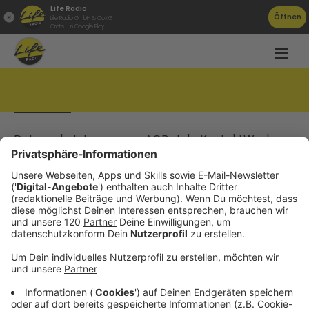
Life Radio
Öffnen
Life Radio GmbH & Co.KG
Gratis - in Google Play
Life Radio Podcasts
Community Podcasts
Podcasts
einreichen
Datenschutz
Impressum
AGBs
Jobs
Kontakt
Werben