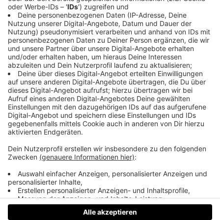
sowie alles rund um Gesundheit in den
OÖNachrichten gibt’s auf
https://www.nachrichten.at/gesundheit
Unser Geschenk für alle Pocast-Hörer:innen: 4
Wochen OÖNachrichten gratis testen unter
http://nachrichten.at/testen
Folgt uns in der Podcast-App des Vertrauens und
lasst uns gerne Sternchen oder Kommentare da!
Feedback, Ideen, Anregungen oder Interesse an
Werbepartnerschaften? Schreibt uns doch:
podcasts@nachrichten.at
Musik-Credit: BalloonPlanet – „Always Look Up“ by
Artlist
Datenschutz
Impressum
AGBs
Jobs
Kontakt
Werben