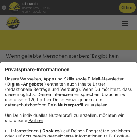
Life Radio
Öffnen
Life Radio GmbH & Co.KG
Gratis - in Google Play
#064 Wie gehe ich mit Trauer um?
Stefanie Rauch-Frühmann
Wenn geliebte Menschen sterben: "Es gibt kein
richtig oder falsch beim Trauern - wichtig ist, sich
selbst zu erlauben, traurig zu sein", sagt
Psychotherapeutin Stefanie Rauch-Frühmann.
Zu Allerheiligen denken wir bewusst an Verstorbene
- Trauer kennt aber keine Jahreszeit: Sie kommt oft
überraschend und verlangt, dass wir innehalten.
Psychotherapeutin Stefanie Rauch-Frühmann gibt
im Podcast-Interview Tipps, wie die Trauer leichter
werden kann.
Alle Episoden des „gesund & glücklich“-Podcasts