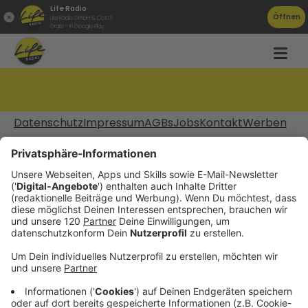
Life Radio
Öffnen
Life Radio GmbH & Co.KG
Gratis - in Google Play
Merkliste
Datenschutz
Impressum
AGBs
Jobs
Kontakt
Werben