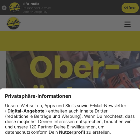
Life Radio
Öffnen
Life Radio GmbH & Co.KG
Gratis - in Google Play