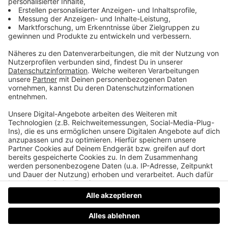
24 Stunden durchgehend laufen
Günter Dieplinger aus Münzkirchen ist Ultraläufer.
Das bedeutet, er ist spezialisiert auf Läufe über die
Marathondistanz hinaus. Seinen bisherigen Rekord
hat der 49-Jährige beim Race Across Burgenland
aufgestellt: Da ist er in 29 Stunden insgesamt 218
Kilometer gelaufen und zwar durchgehend, nicht
einmal ordentlich Klopausen sind drin.
Datenschutz
Impressum
AGBs
Jobs
Kontakt
Werben