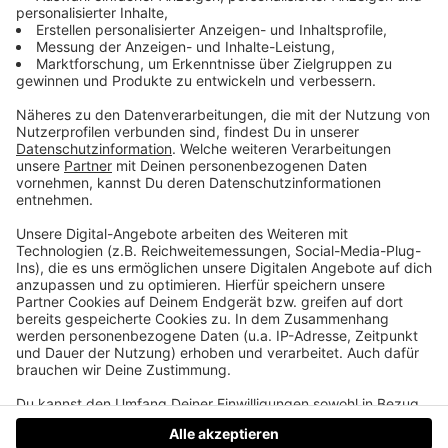
Angelina Jolie messerscharf
Silli und Andi reminiszieren über die 90er mit
Anekdoten über Angelina Jolies Messersammlung,
Mike Tysons Taubenzucht und Pierce Brosnans
Feuer schlucken. Kurze, humorvolle Geschichten
und Kult-Referenzen verleihen der Episode ihren
besonderen Charme.
Angelinas heimliche Sammelleidenschaft,
Taubengurrrrru Mike Tyson und James Bond als
Feuerschlucker
Datenschutz
Impressum
AGBs
Jobs
Kontakt
Werben