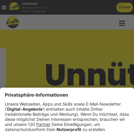
Life Radio
Öffnen
Life Radio GmbH & Co.KG
Gratis - in Google Play