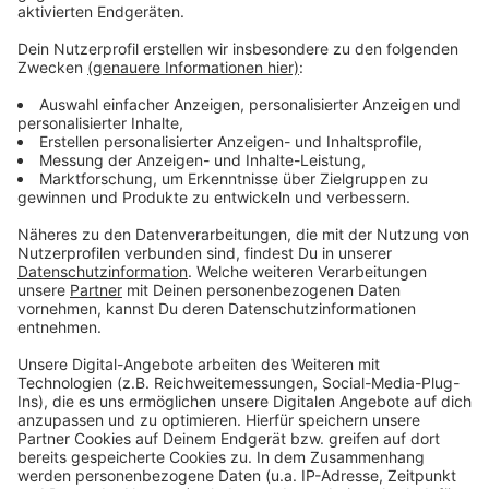
das Alte bequemer ist und das Neue uns
herausfordert.
Doch er zeigt auch: Die meisten, die sich trauen,
machen später eine überraschende Erfahrung –
nicht das Neue war gefährlich, sondern das
Festhalten am Alten.
Diese Folge verbindet ehrliche Reflexion mit Humor
und praktischen Einsichten. Wie erkennt man, wann
ein Nein nötig ist? Wie sagt man Nein, ohne sich
schlecht zu fühlen? Wie weiß man, ob etwas Neues
Angst macht, weil es falsch ist – oder weil es genau
der Schritt ist, den man braucht?
Michael spricht darüber, wie eng diese Themen mit
echten Werten verbunden sind: Selbstachtung,
Freiheit, Mut, Zukunft. Und er macht klar: Wer sein
Leben verändern will – egal ob finanziell, beruflich
oder persönlich – muss zuerst lernen, sich selbst die
Erlaubnis dazu zu geben.