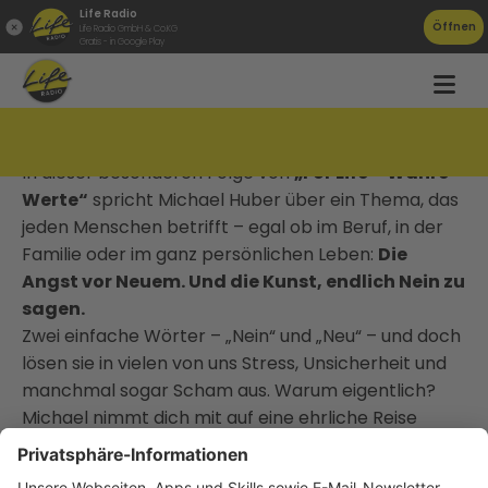
Life Radio
Öffnen
Life Radio GmbH & Co.KG
Gratis - in Google Play
Angst und das Wort NEIN
In dieser besonderen Folge von
„For Life – Wahre
Werte“
spricht Michael Huber über ein Thema, das
jeden Menschen betrifft – egal ob im Beruf, in der
Familie oder im ganz persönlichen Leben:
Die
Angst vor Neuem. Und die Kunst, endlich Nein zu
sagen.
Zwei einfache Wörter – „Nein“ und „Neu“ – und doch
lösen sie in vielen von uns Stress, Unsicherheit und
manchmal sogar Scham aus. Warum eigentlich?
Michael nimmt dich mit auf eine ehrliche Reise
durch alltägliche Situationen, in denen wir
reflexartig Ja sagen: aus Höflichkeit, aus Angst,