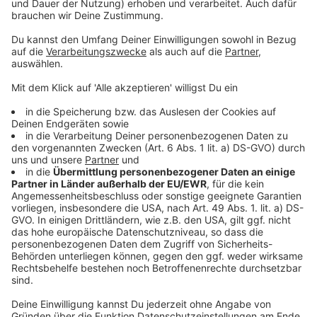
Manchmal beginnt alles mit einem einfachen Nein.
Und manchmal mit dem Mut, einen neuen Weg zu
gehen, obwohl der alte vertraut ist.
„For Life – Wahre Werte“ heißt, Menschen zu
bestärken, nicht nur nachzudenken, sondern auch
zu handeln. Diese Folge ist ein Weckruf an alle, die
schon lange spüren, dass mehr möglich ist – aber
noch festhängen.
Ein Nein schützt dich.
Ein Neubeginn stärkt dich.
Und beides ist ein Zeichen von Selbstwert, nicht von
Schwäche.
Eine Folge, die motiviert, wachrüttelt und Mut
macht – genau passend für die Zeit, in der
Veränderung überall spürbar ist.
Datenschutz
Impressum
AGBs
Jobs
Kontakt
Werben