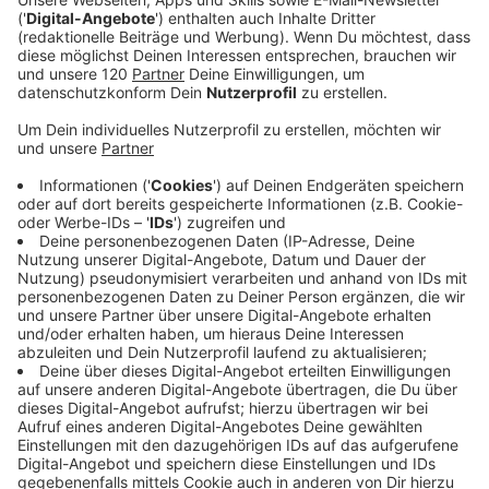
jemanden zu enttäuschen, aus Gewohnheit oder
weil wir es „immer schon so gemacht haben“. Doch
jedes unüberlegte Ja ist am Ende ein Nein zu uns
selbst. Zu unserer Zeit. Zu unseren Grenzen. Zu
unseren Träumen.
Die Folge zeigt, warum so viele Menschen das
bekannte „Sichere“ festhalten – auch wenn es sie
unglücklich macht. Neue Wege bedeuten Risiko.
Risiko bedeutet Veränderung. Und Veränderung
verlangt Mut. Genau deshalb blockiert unser Gehirn
alles Neue zuerst automatisch. Das ist kein
persönliches Versagen – das ist Biologie. Doch wer
das versteht, kann brechen, was ihn zurückhält.
Michael erzählt von Momenten, in denen Menschen
in seinem Umfeld – und er selbst – vor
Entscheidungen standen, die alles verändern
konnten: beruflich, finanziell oder persönlich.
Entscheidungen, die uns nachts wach halten, weil