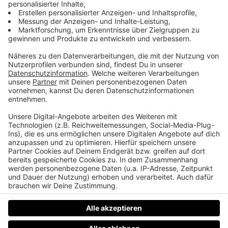
Auf Weltreise mit einem Kleinkind
Elfie Czerny aus Steinbach an der Steyr und ihr
Mann Dominik sind mit ihrer damals zweijährigen
Tochter Bibi in ein buntes Wohnmobil übersiedelt
und zweieinhalb Jahre lang durch Kanada, die USA
und Europa gecruised. Warum Elfie auch noch
Eisbäder genommen und was der
„lösungsfokussierte Ansatz“ ist, erzählt Elfie Czerny
im Life Radio Podcast.
Datenschutz
Impressum
AGBs
Jobs
Kontakt
Werben