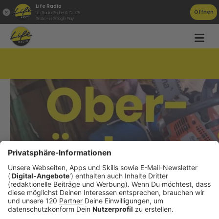
Life Radio
Öffnen
Life Radio GmbH & Co.KG
Gratis - in Google Play