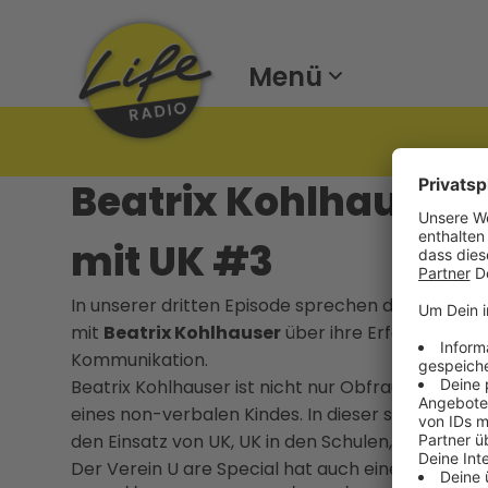
Menü
Beatrix Kohlhauser 
mit UK #3
In unserer dritten Episode sprechen die Modera
mit
Beatrix Kohlhauser
über ihre Erfahrungen &
Kommunikation.
Beatrix Kohlhauser ist nicht nur Obfrau des Verei
eines non-verbalen Kindes. In dieser sehr emotio
den Einsatz von UK, UK in den Schulen, die Zukunft
Der Verein U are Special hat auch einen eigenen