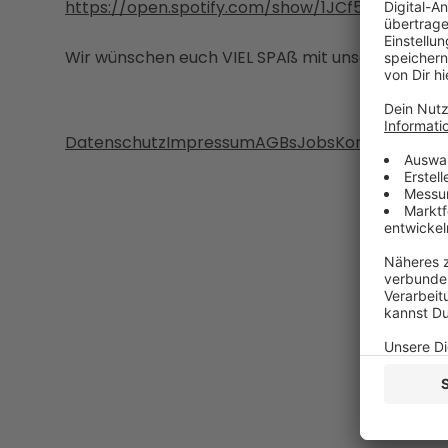
https://open.spotify.com/show/1JCf5znUCXyG
Wir wünschen euch VIEL SPAß mit unserer 3. Folge
Datenschutz
Impressum
AGBs
Jobs
Kontakt
Werb