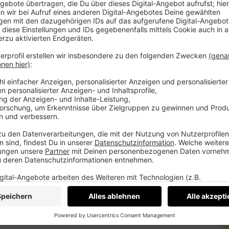
TKwkkxGuvg
 :)
en