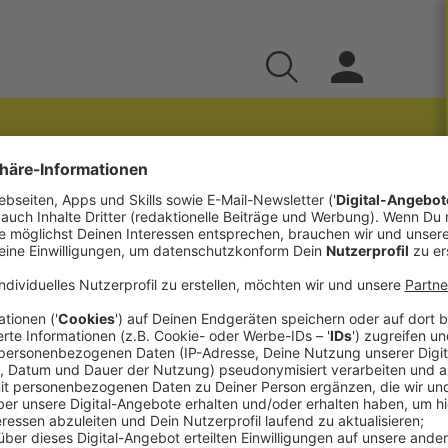
über ihre Erfahrung
toren
Maximilian Racher
&
Petra Zehentner
 Erlebnisse mit der Unterstützten
ns "
U are Special
", sondern auch selbst Mutter
nalen Episode diskutieren wir mit Beatrix über
 und auch über Politik im Bezug auf die UK.
 Podcast, den wir sehr empfehlen können: