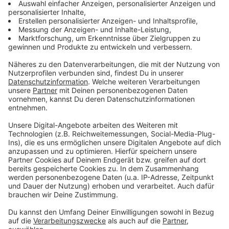
Blackout-Bestsellerautor Marc Elsbergs
neuer Thriller
Blackout, Zero, Helix oder Gier – der Wiener Marc
Elsberg schreibt Millionenbestseller.
Jetzt hat einen brandaktuellen Neuen, der die
Buchcharts rocken wird: Der Fall des Präsidenten –
Dagmar Hager talkt mit dem Wiener darüber, aber
auch über viel Privates. Ein Podcast von Donald
Trump bis Corona.
Der Beitrag
Blackout-Bestsellerautor Marc
Elsbergs neuer Thriller
erschien zuerst auf
Dagmars
Buchwelt
.
Datenschutz
Impressum
AGBs
Jobs
Kontakt
Werben