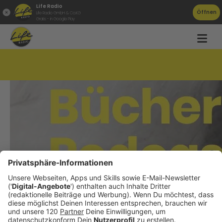
Life Radio
Öffnen
Life Radio GmbH & Co.KG
Gratis - in Google Play