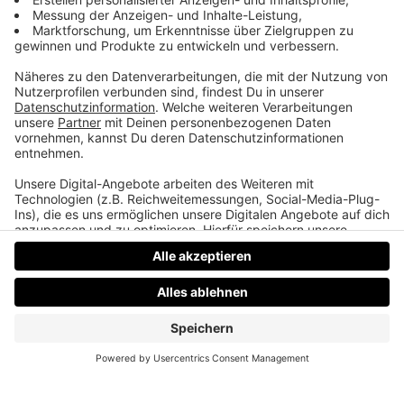
Blümchensex
Lucas Cordalis war der erste Freund von Blümchen,
Sega gar nicht mega und die Entzauberung von Axl
Rose! Sorry dafür!
Datenschutz
Impressum
AGBs
Jobs
Kontakt
Werben