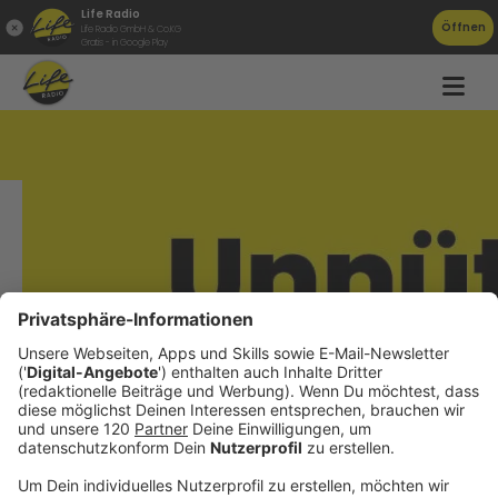
Life Radio
Öffnen
Life Radio GmbH & Co.KG
Gratis - in Google Play