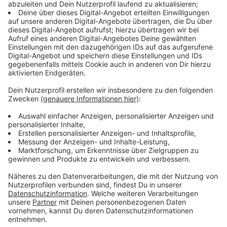
stellen, dass man zufrieden ist. Auch das ist vor
steigenden Return Preisen und Kosten für das
Unternehmen nicht selten selbstverständlich. Aber
daran kann ich natürlich relativ klar
Entscheidungen ab ableiten. So, das heißt mein Rat
an dich Überleg doch mal, welche Dinge in deinem
Business die haben immer wieder Potenzial, dass sie
irgendwie ja so ein bisschen schief laufen, die
Energie ziehen, wo trotzdem Nachhinein denkst,
eigentlich hätte ich es besser wissen können und
ich hab’s wieder nicht gemacht. Das war zumindest
bei mir so, so ein Thema. Und versuch da einfach
mal Regeln abzuleiten, einfach mal was kommt. Ich
habe damals mir da mal Fragen Sammlung
begonnen. Da hatte ich dann irgendwie 20 25
Fragen dastehen, die ich mir stelle, bevor ich ein
neues Projekt annehme. Ja, und dann habe ich
eingegrenzt, was davon ist mir am wichtigsten und