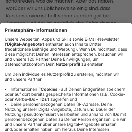
schönreden, was die machen. Aber das halten,
worüber wir uns üblicherweise einig sind, dass
Kundenservice ist halt schon ziemlich geil bei
Amazon. Und das ist natürlich eine Folge dessen,
dass immer an diesen Regeln und an dieser
festgelegten Regel, dass man eben Kunden
Begeisterung auslösen möchte, sich orientiert h
at. Wer schon mal in einer Telefon Schleife bei
anderen Anbietern gehangen ist oder ich habe
gerade viel Spaß mit einem Hotel in Bayern, der in
eine Therme angeschlossen sind, die zwar viel Geld
nehmen, aber relativ wenig Leistung dafür bieten.
Ja, der hat mit Kunden Begeisterung nicht ganz so
viel an sich. Das aber gut, lassen wir das, sonst
verhaspelt ich mich hier. Capos ist auch so eine
Geschichte. Die verkaufen Schuhe und eine derart
simple Rules ist das hier, dass man immer
kostenlose Rücksendung erhaltet, um sicher zu