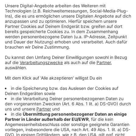
erfahrungsgemäß ist es so, dass die Dinge, die dir
zuerst kommen, in der Regel ja auch dann die sind,
die am meisten drücken bzw die am meisten auf die
auf die eigenen Werte undsoweiter einzahlen. Ja,
dass die Methode der simple Rules how du hast da
was Neues gehört und dir vielleicht ein bisschen
Inspiration rausgezogen. Kommen wir zum
Abschluss zum Quick Wine dieser Folge und da
schicke ich dich zu Tetra hin. Ewigkeiten dort Leser
sowohl online als auch offline. Und die haben
veröffentlicht zehn Tipps für mehr Sichtbarkeit bei
Instagram Und üblicherweise wünschen wir uns das
ja auch alle, dass wir dort sichtbar sind, nicht nur
dort und auf den meisten Social Media Kanälen, mit
denen wir unterwegs sind. Hol dir da einfach ein
bisschen Inspiration. Okay, ich muss jetzt dann
nachher gleich aufhören. Furchtbar heute da mit
dem Redefluss. Nichtsdestotrotz wünsche ich dir