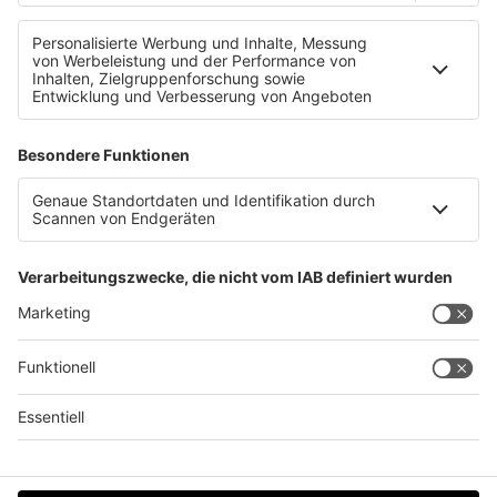
Bereichen — und siehst, wo bei euch draußen nichts
ankommt. Kein Verkaufsgespräch.
→
teddy.click/podsignal
Wenn du lieber direkt redest: fünfzehn Minuten, kein
Pitch.
teddy.click/termin
Daniel Friesenecker baut Unternehmern ihr
eigenes Medium. Podcast, Video, Strategie. Studio:
TeddyLab, Linz.
LinkedIn:
linkedin.com/in/friesenecker
Folge abonnieren:
Apple
·
Spotify
·
YouTube
·
alle
Plattformen und RSS
Datenschutz
Impressum
AGBs
Jobs
Kontakt
Werben