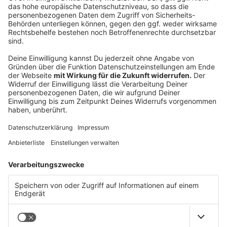
eine gute Zeit. Bis zum nächsten Mal. Alles Liebe,
Dein Daniel
________________________________
Gute Arbeit, die niemand kennt, gewinnt keinen
Markt.
Die meisten Unternehmen, mit denen ich arbeite,
haben kein Qualitätsproblem. Sie sind besser als ihr
Ruf. Nur weiß das draußen niemand.
Alle zwei Wochen schreibe ich einen Gedanken
darüber, wie sich das ändern lässt. Ein Thema, kein
Sammelbrief.
→
teddy.click/newsletter
Wie sichtbar ist dein Unternehmen wirklich?
Der Potenzial-Check dauert vier Minuten. Danach
hast du einen Report mit einer Zahl und fünf