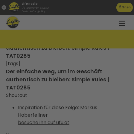
Life Radio
Öffnen
Life Radio GmbH & Co.KG
Gratis - in Google Play
Der einfache Weg, um im Geschäft
authentisch zu bleiben: Simple Rules |
TAT0285
[tags]
Der einfache Weg, um im Geschäft
authentisch zu bleiben: Simple Rules |
TAT0285
Shoutout
Inspiration für diese Folge: Markus
Haberfellner
besuche ihn auf ufu.at