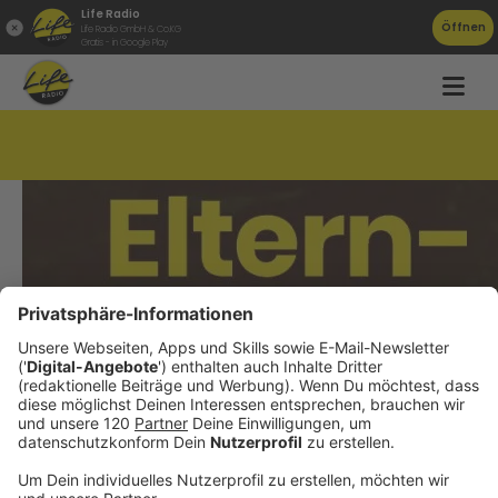
Life Radio
Öffnen
Life Radio GmbH & Co.KG
Gratis - in Google Play