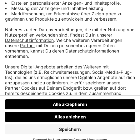
kann, denn, so Lehner: „Frieden stiften und einander
beim Abendmahl auch den Friedensgruß zu
reichen, ist nicht nur eine ritualisierte leere Geste,
sondern ist dazu da, um etwas einzuüben: Gott
schließt uns zu einer Gemeinschaft zusammen, und
wir reichen uns untereinander die Hände, schauen
uns in die Augen und sagen ,Friede sie mit dir!´. Das
ist ein aktives Tun, und mit diesem zeichenhaften
Tun in den Alltag hinauszugehen ist das Ziel.“
Datenschutz
Impressum
AGBs
Jobs
Kontakt
Werben