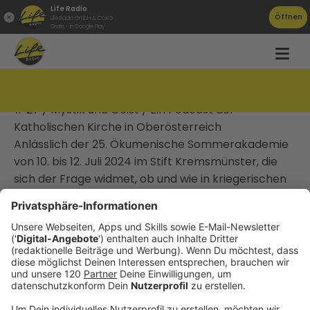
Life Radio
Öffnen
Life Radio GmbH & Co.KG
Gratis - in Google Play
Frieden stiften
# 27 / Mystik und Geist / Ein Podcast der
Katholischen Kirche in Oberösterreich
Anlässlich der 25. Ökumenische Sommerakademie
von 10. bis 12. Juli 2024 im Stift Kremsmünster, die
sich der Frage widmet, ob und wie in kriegerischen
Konflikten Frieden gestiftet werden kann,
beleuchten auch wir in dieser Ausgabe gemeinsam
mit dem Historiker Hannes Leidinger und Gerold
Lehner, Superintendent der evangelischen Kirche in
Oberösterreich das Thema "Frieden stiften."
„Der lange Weg zum Frieden“ ist der Titel des
Vortrags von Hannes Leidinger, Dozent am Institut