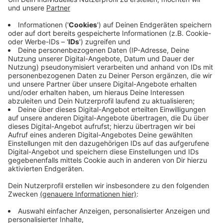
für Zeitgeschichte der Uni Wien. Im Podcast erklärt
er, wie friedfertig der Mensch aus
wissenschaftlicher Sicht ist, wie die
Selbstzivilisierung Frieden möglich machen kann
und auf welche Errungenschaften wir auf dem
langen Weg zum Frieden, trotz noch immer
herrschender Kriege, verweisen können: „Ein
Beispiel ist das Kriegsrecht. Wir schaffen zwar nicht
den Frieden, aber wir gestalten zumindest in
unseren Köpfen den Krieg friedlicher, und wir
nehmen etwas mit dabei, das ist die Hoffnung auf
den ewigen Frieden.“
Als Superintendent der evangelischen Kirche in
Oberösterreich diskutiert Gerold Lehner auf der
Ökumenischen Sommerakademie mit weiteren
Kirchenvertretern, wie in Konflikten für Frieden
eingetreten werden kann. Er erzählt im Interview,
welche Rolle der christliche Glaube dabei spielen