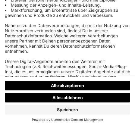
Frutti di Google
Von der Fernsehshow „Tutti Frutti“ über das
Geheimnis hinter dem Namen Google bis hin zur
Herkunft der Couch aus der Serie „Friends“.
Datenschutz
Impressum
AGBs
Jobs
Kontakt
Werben