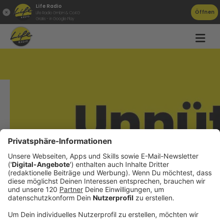
Life Radio
Öffnen
Life Radio GmbH & Co.KG
Gratis - in Google Play