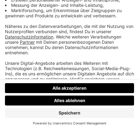
Heartstopper / Netflix
Eine Coming of Age UND Coming Out Geschichte
von zwei besten Freunden die sich einander
verlieben.
Datenschutz
Impressum
AGBs
Jobs
Kontakt
Werben