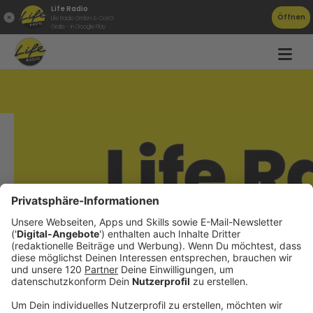
Life Radio
Öffnen
Life Radio GmbH & Co.KG
Gratis - in Google Play