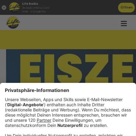
Life Radio
Öffnen
Life Radio GmbH & Co.KG
Gratis - in Google Play