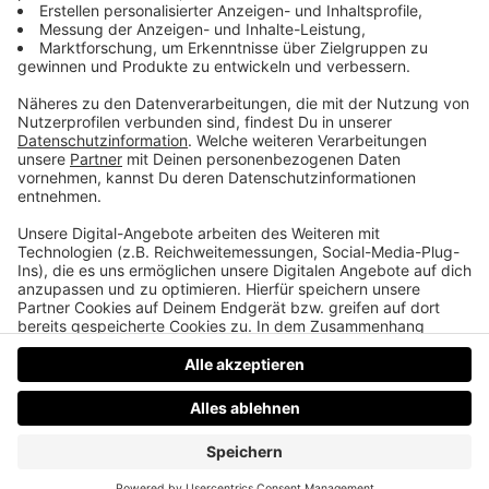
Im Talk: Ex Goalie und Trainer Jürgen Penker
Ex-Goalie und Torhüter- und Assistenztrainer
Jürgen Penker meldet sich in diesem Podcast aus
Kanada von der U 20 WM und talkt mit Kultsprecher
Gerold Rachlinger über alles rund um Goalies und
Eishockey.
Datenschutz
Impressum
AGBs
Jobs
Kontakt
Werben