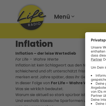
Menü
Inflation
Inflation – der leise Wertedieb
For Life – Wahre Werte
Inflation ist kein Schlagwort aus den Nachrichten –
schleichend und oft unterschätzt frisst sie Kaufkr
merken erst Jahre später, dass ihr Geld zwar „da“
In dieser Folge von
For Life – Wahre Werte
sprec
Was sie wirklich bedeutet.
Warum sie aktuell so stark spürbar ist.
Und weshalb klassische Sparformen und viele Fin