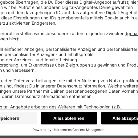
odenständig, ehrlich und verständlich. Wir
dentwertung mit deinem Alltag macht und
st.
t, kann man beginnen, anders zu denken – und
n, die auf echten Werten basieren und nicht auf
einanderzusetzen.
en