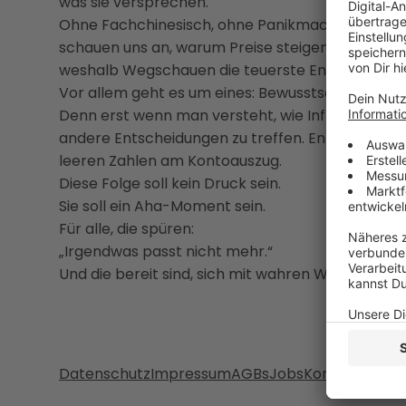
was sie versprechen.
Ohne Fachchinesisch, ohne Panikmache – dafür b
schauen uns an, warum Preise steigen, was Gel
weshalb Wegschauen die teuerste Entscheidung i
Vor allem geht es um eines: Bewusstsein.
Denn erst wenn man versteht, wie Inflation wirk
andere Entscheidungen zu treffen. Entscheidunge
leeren Zahlen am Kontoauszug.
Diese Folge soll kein Druck sein.
Sie soll ein Aha-Moment sein.
Für alle, die spüren:
„Irgendwas passt nicht mehr.“
Und die bereit sind, sich mit wahren Werten aus
Datenschutz
Impressum
AGBs
Jobs
Kontakt
Werb