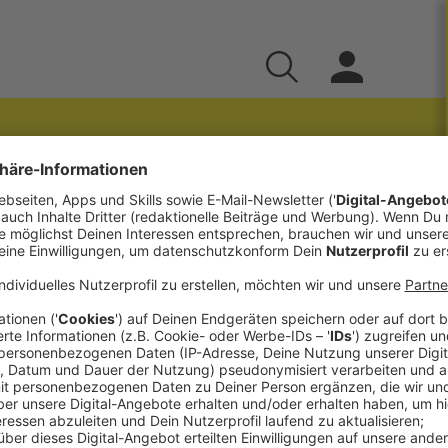
 sie betrifft jeden von uns, jeden Tag. Still,
aft, Ersparnisse und Lebensqualität. Viele
 ist, aber deutlich weniger wert.
he ich Klartext über Inflation:
anzprodukte langfristig nicht mehr das halten,