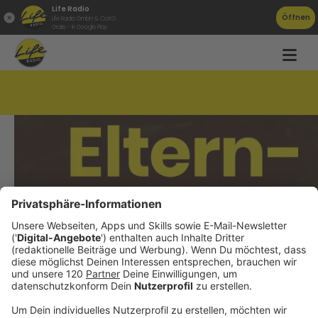
Life Radio
Öffnen
Life Radio GmbH & Co.KG
Gratis - in Google Play