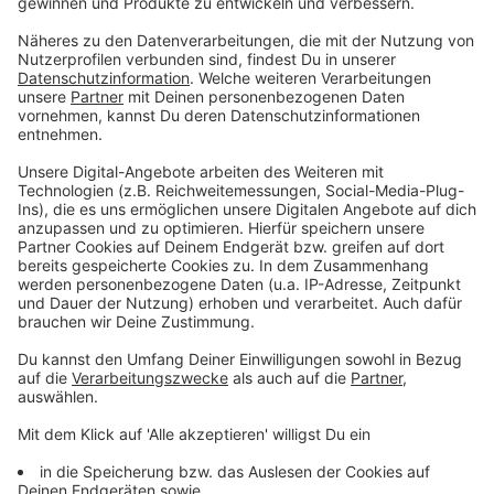
Thema auch äh sowohl operativ auf die Schiene zu
bringen als auch konzeptionell auszuarbeiten.
Wenn du also darüber sprechen magst, würd’s
mich freuen, wenn du Kontakt aufnimmst.
Ansonsten alles Liebe. Bis zum nächsten Mal. Dein
Daniel so, wie schaut’s aus? Hat
dir diese Folge gefallen, beziehungsweise bist du
zufrieden damit, was hier im Podcast in aller
Regelmäßigkeit passiert.
Wenn ja, dann würd’s mich freuen, wenn du dir ganz
kurz Zeit nimmst auf Apple Podcasts oder auf
Spotify gehst und dort eine fünf Sterne Bewertung
hinterlässt.
Das ist letztendlich das, was mich einerseits
motiviert, äh immer weiterzumachen und auf der
anderen Seite.
Gibst du damit anderen Leuten auch die Chance äh
diesen Podcast zu entdecken, weil eben dann