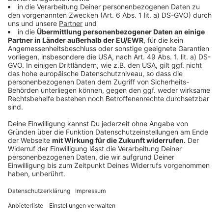
entsprechende Platzierungen natürlich
daherkommen können.
Vielen Dank, wenn du dir kurz Zeit dafür nimmst.
Freut mich natürlich sehr.
Die nähere Informationen auf dot com.
[12:27]
Oder auf Facebook dot com.
Music.
[12:38]
________________________________
Gute Arbeit, die niemand kennt, gewinnt keinen
Markt.
Die meisten Unternehmen, mit denen ich arbeite,
haben kein Qualitätsproblem. Sie sind besser als ihr
Ruf. Nur weiß das draußen niemand.
Alle zwei Wochen schreibe ich einen Gedanken
darüber, wie sich das ändern lässt. Ein Thema, kein
Sammelbrief.