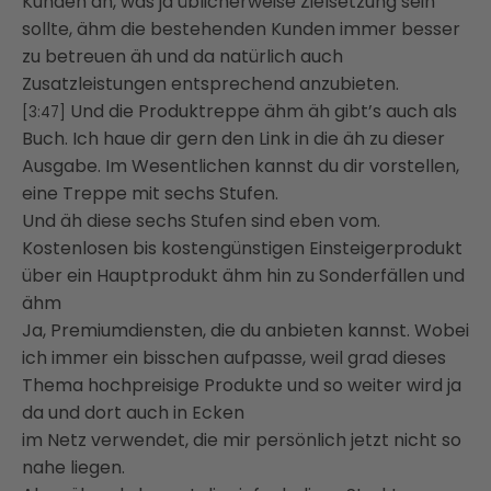
Kunden an, was ja üblicherweise Zielsetzung sein
sollte, ähm die bestehenden Kunden immer besser
zu betreuen äh und da natürlich auch
Zusatzleistungen entsprechend anzubieten.
Und die Produktreppe ähm äh gibt’s auch als
[3:47]
Buch. Ich haue dir gern den Link in die äh zu dieser
Ausgabe. Im Wesentlichen kannst du dir vorstellen,
eine Treppe mit sechs Stufen.
Und äh diese sechs Stufen sind eben vom.
Kostenlosen bis kostengünstigen Einsteigerprodukt
über ein Hauptprodukt ähm hin zu Sonderfällen und
ähm
Ja, Premiumdiensten, die du anbieten kannst. Wobei
ich immer ein bisschen aufpasse, weil grad dieses
Thema hochpreisige Produkte und so weiter wird ja
da und dort auch in Ecken
im Netz verwendet, die mir persönlich jetzt nicht so
nahe liegen.