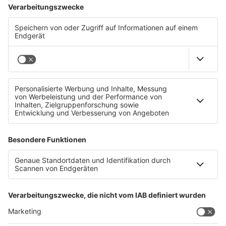
→
teddy.click/newsletter
Wie sichtbar ist dein Unternehmen wirklich?
Der Potenzial-Check dauert vier Minuten. Danach
hast du einen Report mit einer Zahl und fünf
Bereichen — und siehst, wo bei euch draußen nichts
ankommt. Kein Verkaufsgespräch.
→
teddy.click/podsignal
Wenn du lieber direkt redest: fünfzehn Minuten, kein
Pitch.
teddy.click/termin
Daniel Friesenecker baut Unternehmern ihr
eigenes Medium. Podcast, Video, Strategie. Studio:
TeddyLab, Linz.
LinkedIn:
linkedin.com/in/friesenecker