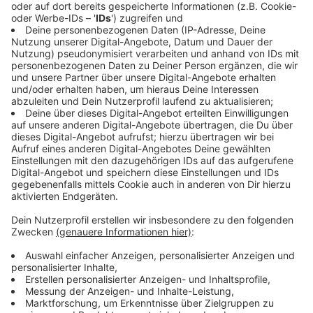
sind ähm Sonderprojekte, Sonderfälle, ähm die
eben
jetzt nicht mehr in deine Standardprodukte
reinpassen, die schon einigermaßen starr auch
definiert sein sollten, äh wo du natürlich dann für
entsprechende Mehrleistung auch entsprechend
mehr an an Geld aufrufst
aber so hast du ein durchgängiges System und
kannst dann nämlich auch entscheiden ähm wem
zeigst du denn eigentlich welche Produkte
und wie vermarktest du die, weil man natürlich
Bestandskunden äh für dich viel leichter zu
erreichen sind, äh allein schon, wenn ich ans Thema
E-Mail denke als natürlich kalte äh Kontakte, die
noch nicht mal eine Wahrnehmung zu dir haben?
Wenn das für dich interessant ist ähm wenig
[11:21]
überraschend helfe ich Unternehmen dabei äh
genau solche Systeme aufzubauen äh das ganze