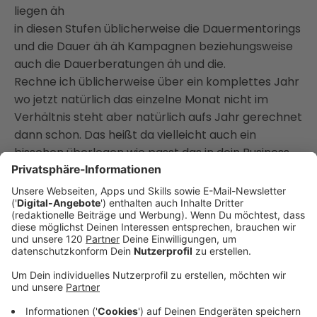
liegen äh
in diesen Stufen üblicherweise die Dauermentorings
und die Dauer äh äh Kampagnen beziehungsweise
auch die Dauerberatungen äh und die.
Rechne ich üblicherweise über ein komplettes Jahr
wo jetzt natürlich das einzelne Monat nicht im
Verhältnis steht aber natürlich aufs Jahr gerechnet
dann schon. Das heißt da vielleicht auch ein
bisschen überlegen wie passt das in dein Business
und wie hat das auch irgendwie eine logische Folge?
Dorthin zu kommen und das ist natürlich bei mir
zum Beispiel klar, dass jemand, der.
Noch nie ein Training oder eine Beratung bei mir
gemacht hat, wohl kaum sagen wird, ja
Arbeiter ständig und dauerhaft mit uns äh und hat
mich vorher nicht wahrgenommen. Also das liegt
ein bisschen natürlich auch in der Logik.
Was du an der Stelle auch mitdenken kannst,
[10:34]