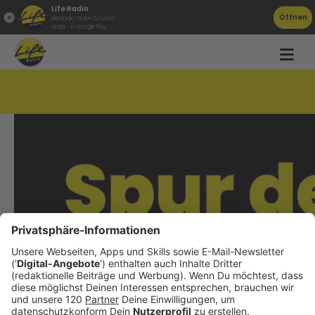
Life Radio
Öffnen
Life Radio GmbH & Co.KG
Gratis - in Google Play