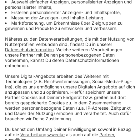
Serienmörder und eine dunkle Vorahnung
In dieser Weihnachts- und Silvesterspezialfolge
blickt Martina Schobesberger auf die
spektakulärsten Kriminalfälle der Podcastreihe
zurück. Die spannendsten Interviews mit
Spurensicherern, Richtern und Anwälten. Sie
erzählen, wie Mörder ticken und Unschuldige so
manipulieren, dass sie zu Mittätern werden.
Sponsor dieses Podcasts ist der Haymon Verlag.
Informationen zum vorgestellten Buch sowie
weitere Inspiration findest du unter:
www.haymonverlag.at
Datenschutz
Impressum
AGBs
Jobs
Kontakt
Werben