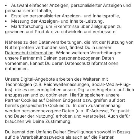
Shitstorm im Gaumen– Kabarettist
Thomas Stipsits Uhudlerverschwörung
Er gilt als Rabiatperle, Heckenklescher und
Schädlwehsirup – der Uhudler. Außerdem kann man
daran sterben. Wie – das steht im neuen Krimi von
Überraschungs-Bestsellerautor und
Starkabarettist Thomas Stipsits. In diesem Podcast
talkt er mit Dagmar Hager über böse Weinbauern,
falsch eingeräumte Geschirrspüler,
Tränendrüsensongs und die südburgenländische
Kopftuchmafia.
Der Beitrag
Shitstorm im Gaumen– Kabarettist
Thomas Stipsits Uhudlerverschwörung
erschien
zuerst auf
Dagmars Buchwelt
.