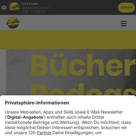
Life Radio
Öffnen
Life Radio GmbH & Co.KG
Gratis - in Google Play