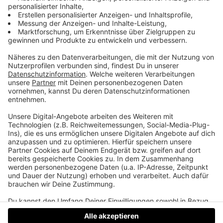
Sie nennen ihn den "Wasserläufer"
Fritz Kieninger aus Laakirchen läuft für Brunnen in
Kambodscha. Um Spenden zu sammeln ist der 58-
jährige zwei Mal quer durch Kambodscha gelaufen.
Wie erschütternd es für ihn war, Menschen aus
dreckigen Wasserpfützen trinken zu sehen. Und wie
berührend, wenn Dorfälteste bei der Eröffnung
eines neuen Brunnens vor Freude weinend auf die
Knie fallen, erzählt Fritz Kieninger im Life Radio
Podcast.
Datenschutz
Impressum
AGBs
Jobs
Kontakt
Werben