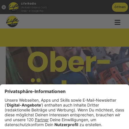
Life Radio
Öffnen
Life Radio GmbH & Co.KG
Gratis - in Google Play