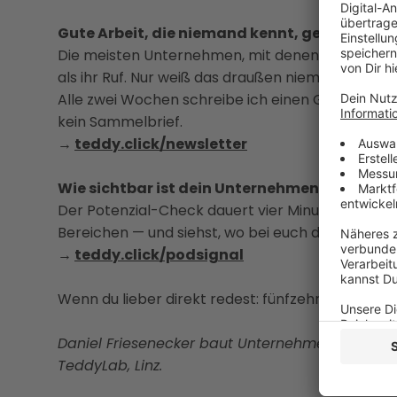
Gute Arbeit, die niemand kennt, gewinnt kei
Die meisten Unternehmen, mit denen ich arbeite,
als ihr Ruf. Nur weiß das draußen niemand.
Alle zwei Wochen schreibe ich einen Gedanken da
kein Sammelbrief.
→
teddy.click/newsletter
Wie sichtbar ist dein Unternehmen wirklich?
Der Potenzial-Check dauert vier Minuten. Danach
Bereichen — und siehst, wo bei euch draußen ni
→
teddy.click/podsignal
Wenn du lieber direkt redest: fünfzehn Minuten, k
Daniel Friesenecker baut Unternehmern ihr eige
TeddyLab, Linz.