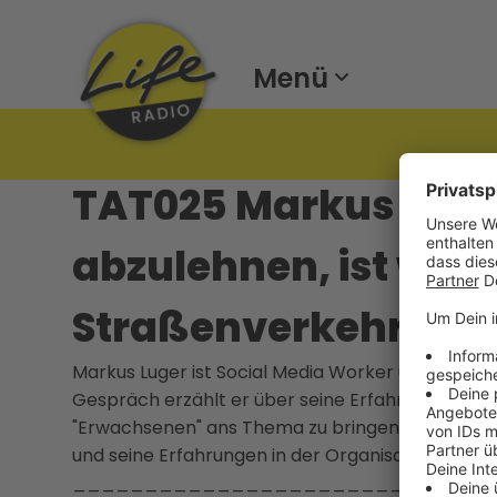
Menü
TAT025 Markus Luger
abzulehnen, ist wie 
Straßenverkehrsor
Markus Luger ist Social Media Worker und hat si
Gespräch erzählt er über seine Erfahrungen mit 
"Erwachsenen" ans Thema zu bringen. Außerdem 
und seine Erfahrungen in der Organisation von 
_____________________________