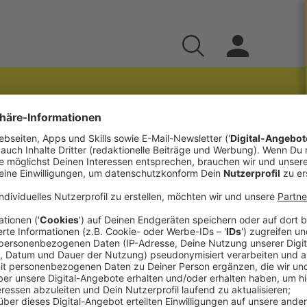
: „Social Media
die
dnung abzulehnen“
ch dabei ganz der Jugendarbeit verschrieben. Im
Jugendlichen und die Schwierigkeiten die
sprachen wir über das Zoom Handyfilmfestival
Barcamps.
____________________