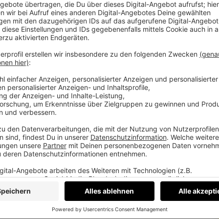
nen Markt.
 haben kein Qualitätsproblem. Sie sind besser
rüber, wie sich das ändern lässt. Ein Thema,
 hast du einen Report mit einer Zahl und fünf
chts ankommt. Kein Verkaufsgespräch.
ein Pitch.
teddy.click/termin
nes Medium. Podcast, Video, Strategie. Studio: