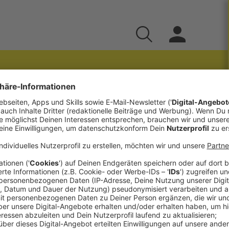
ial Networks, Zahlen
[Podcast]
z zu stellen. In dieser Ausgabe des Social Media
gen an oder vom Chef, Xing ist besser als
lab.at hat TheAngryTeddy.com in deren Top 5
____________________
nen Markt.