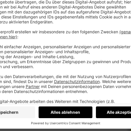
 haben kein Qualitätsproblem. Sie sind besser
rüber, wie sich das ändern lässt. Ein Thema,
 hast du einen Report mit einer Zahl und fünf
chts ankommt. Kein Verkaufsgespräch.
ein Pitch.
teddy.click/termin
nes Medium. Podcast, Video, Strategie. Studio:
e Plattformen und RSS