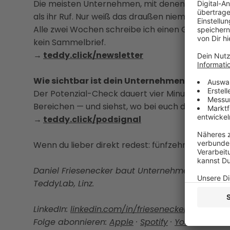
Die meisten Unternehmen, mit denen ich arbeite,
als ihr Ruf. Nur weiß das draußen niemand.
Alle zwei Wochen schreibe ich einen Gedanken da
kein Sammelbrief.
→
teddy.click/newsletter
Wie sichtbar ist dein Unternehmen wirklich?
Der Potenzial-Check dauert vier Minuten. Danach
Bereichen — und siehst, wo bei euch draußen ni
→
teddy.click/podsignal
Wenn du lieber direkt redest: fünfzehn Minuten, k
Daniel Friesenecker baut Unternehmern ihr eige
TeddyLab, Linz.
LinkedIn:
linkedin.com/in/friesenecker
Folge abonnieren:
Apple
·
Spotify
·
YouTube
·
all