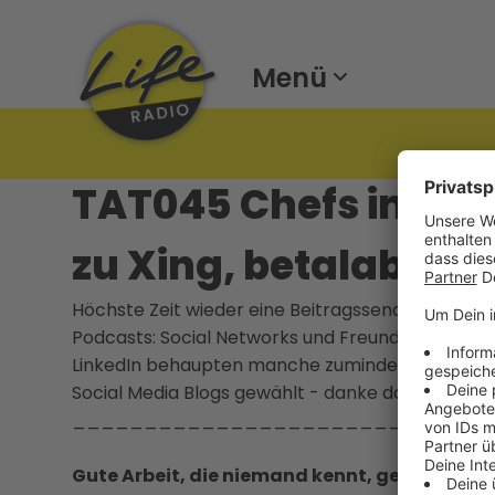
Menü
TAT045 Chefs in Soc
zu Xing, betalab.at 
Höchste Zeit wieder eine Beitragssendung ins Net
Podcasts: Social Networks und Freundschafsanfra
LinkedIn behaupten manche zumindest und beta
Social Media Blogs gewählt - danke dafür!
_____________________________
Gute Arbeit, die niemand kennt, gewinnt kei