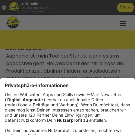
Life Radio
Öffnen
Life Radio GmbH & Co.KG
Gratis - in Google Play
TAT073 Georg Holzmann: „Wir versuchen
Zeit zu sparen“
Auphonic ist mein Tool der Stunde, wenn es ums
podcasten geht. Ein Webdienst der mir einiges an
Produktionszeit abnimmt indem er Audiodateien
automatisch optimiert. Georg Holzmann gehört
zum Gründerteam von Auphonic und hat sich von
mir ausfragen lassen.
________________________________
Gute Arbeit, die niemand kennt, gewinnt keinen
Markt.
Die meisten Unternehmen, mit denen ich arbeite,