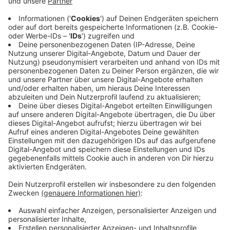
haben kein Qualitätsproblem. Sie sind besser als ihr
Ruf. Nur weiß das draußen niemand.
Alle zwei Wochen schreibe ich einen Gedanken
darüber, wie sich das ändern lässt. Ein Thema, kein
Sammelbrief.
→
teddy.click/newsletter
Wie sichtbar ist dein Unternehmen wirklich?
Der Potenzial-Check dauert vier Minuten. Danach
hast du einen Report mit einer Zahl und fünf
Bereichen — und siehst, wo bei euch draußen nichts
ankommt. Kein Verkaufsgespräch.
→
teddy.click/podsignal
Wenn du lieber direkt redest: fünfzehn Minuten, kein
Pitch.
teddy.click/termin
Daniel Friesenecker baut Unternehmern ihr