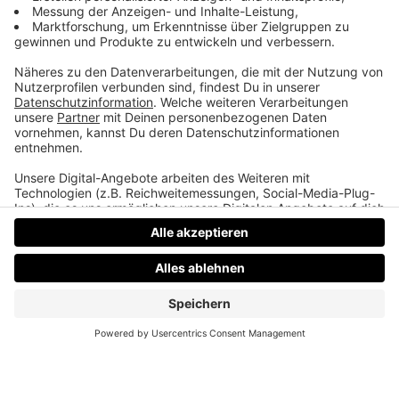
eigenes Medium. Podcast, Video, Strategie. Studio:
TeddyLab, Linz.
LinkedIn:
linkedin.com/in/friesenecker
Folge abonnieren:
Apple
·
Spotify
·
YouTube
·
alle
Plattformen und RSS
Datenschutz
Impressum
AGBs
Jobs
Kontakt
Werben