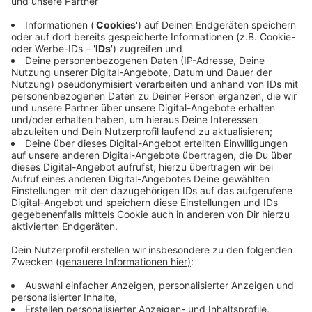
haben kein Qualitätsproblem. Sie sind besser als ihr
Ruf. Nur weiß das draußen niemand.
Alle zwei Wochen schreibe ich einen Gedanken
darüber, wie sich das ändern lässt. Ein Thema, kein
Sammelbrief.
→
teddy.click/newsletter
Wie sichtbar ist dein Unternehmen wirklich?
Der Potenzial-Check dauert vier Minuten. Danach
hast du einen Report mit einer Zahl und fünf
Bereichen — und siehst, wo bei euch draußen nichts
ankommt. Kein Verkaufsgespräch.
→
teddy.click/podsignal
Wenn du lieber direkt redest: fünfzehn Minuten, kein
Pitch.
teddy.click/termin
Daniel Friesenecker baut Unternehmern ihr