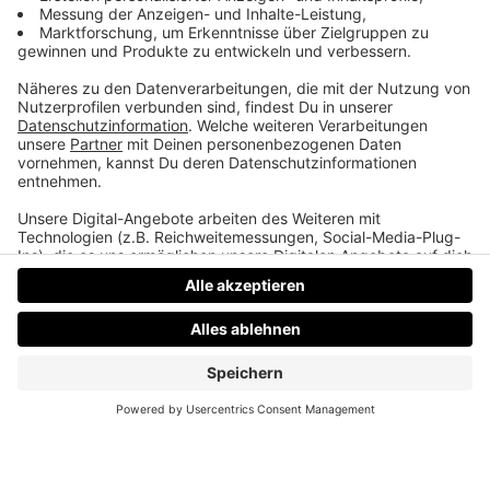
eigenes Medium. Podcast, Video, Strategie. Studio:
TeddyLab, Linz.
LinkedIn:
linkedin.com/in/friesenecker
Folge abonnieren:
Apple
·
Spotify
·
YouTube
·
alle
Plattformen und RSS
Datenschutz
Impressum
AGBs
Jobs
Kontakt
Werben