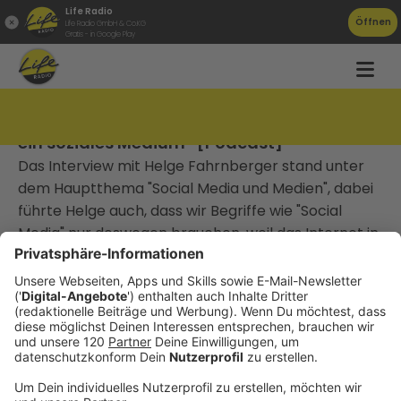
Life Radio
Öffnen
Life Radio GmbH & Co.KG
Gratis - in Google Play
TAT078 Helge Fahrnberger: „Das Internet ist
ein soziales Medium“ [Podcast]
Das Interview mit Helge Fahrnberger stand unter
dem Hauptthema "Social Media und Medien", dabei
führte Helge auch, dass wir Begriffe wie "Social
Media" nur deswegen brauchen, weil das Internet in
seinen Anfängen als Publikationsmedium
missverstanden wurde.
________________________________
Gute Arbeit, die niemand kennt, gewinnt keinen
Markt.
Die meisten Unternehmen, mit denen ich arbeite,