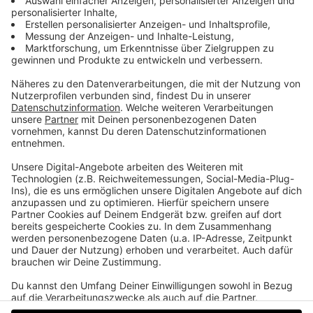
Vom Bankerldrücker zum Dauerbrenner
Zu Gast in der neuen Ausgabe vom Life Radio LASK-
Podcast 1908 ist diesmal Innenverteidiger Felix
Luckeneder. Das schwarz-weiße Urgestein blickt im
Gespräch mit Life Radio-Sportreporter Georg
Duschlbauer auf die bisherige Saison zurück. Und er
erzählt, warum er letzten Sommer nach einem
Frühjahr mit nur wenigen Einsätzen den Entschluss
gefasst hat, sich beim LASK durchzubeißen, um in
der aktuellen Saison der Spieler mit den meisten
Einsatzminuten zu werden.
Datenschutz
Impressum
AGBs
Jobs
Kontakt
Werben