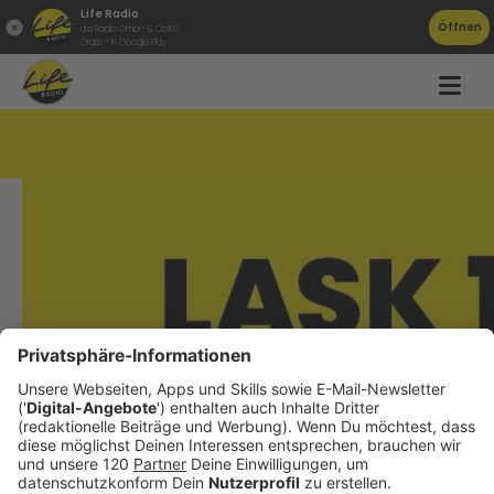
Life Radio
Öffnen
Life Radio GmbH & Co.KG
Gratis - in Google Play